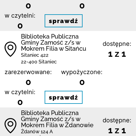
0
0
w czytelni:
sprawdź
0
Biblio­teka Publiczna
Gminy Zamość z/s w
dostępne:
Mokrem Filia w Sitańcu
1 z 1
Sitaniec 422
22-400 Sitaniec
zarezerwowane:
wypożyczone:
0
0
w czytelni:
sprawdź
0
Biblio­teka Publiczna
Gminy Zamość z/s w
dostępne:
Mokrem Filia w Żdanowie
1 z 1
Żdanów 124 A