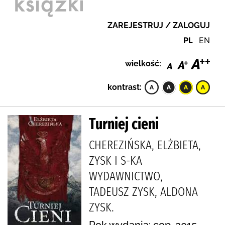
ZAREJESTRUJ / ZALOGUJ
PL
EN
wielkość:
kontrast:
Turniej cieni
CHEREZIŃSKA, ELŻBIETA,
ZYSK I S-KA
WYDAWNICTWO,
TADEUSZ ZYSK, ALDONA
ZYSK.
Rok wydania: cop. 2015.