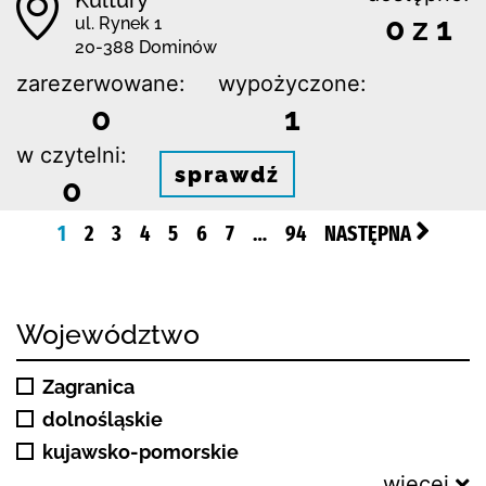
0 z 1
ul. Rynek 1
20-388 Dominów
zarezerwowane:
wypożyczone:
0
1
w czytelni:
sprawdź
0
1
2
3
4
5
6
7
…
94
NASTĘPNA
Województwo
Zagranica
dolnośląskie
kujawsko-pomorskie
więcej