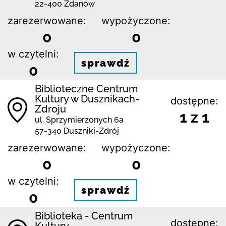
22-400 Żdanów
zarezerwowane:
wypożyczone:
0
0
w czytelni:
sprawdź
0
Biblioteczne Centrum
Kultury w Dusznikach-
dostępne:
Zdroju
1 z 1
ul. Sprzymierzonych 6a
57-340 Duszniki-Zdrój
zarezerwowane:
wypożyczone:
0
0
w czytelni:
sprawdź
0
Biblioteka - Centrum
dostępne:
Kultury