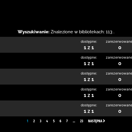
Wyszukiwanie:
Znalezione w bibliotekach: 113 .
dostępne:
zarezerwowane
1 z 1
0
dostępne:
zarezerwowane
1 z 1
0
dostępne:
zarezerwowane
1 z 1
0
dostępne:
zarezerwowane
1 z 1
0
dostępne:
zarezerwowane
1 z 1
0
1
2
3
4
5
6
7
…
23
NASTĘPNA