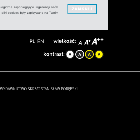
logiczne zapobiegające ingerencji osób
ZAMKNIJ
 pliki cookies były zapisywane na Twoim
PL
EN
wielkość:
kontrast:
RNIA WYDAWNICTWO SKRZAT STANISŁAW PORĘBSKI