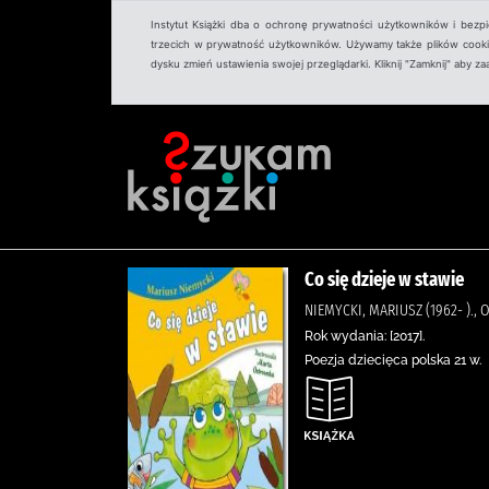
Instytut Książki dba o ochronę prywatności użytkowników i bezp
trzecich w prywatność użytkowników. Używamy także plików cookies
dysku zmień ustawienia swojej przeglądarki. Kliknij "Zamknij" aby z
Co się dzieje w stawie
NIEMYCKI, MARIUSZ (1962- ).,
Rok wydania: [2017].
Poezja dziecięca polska 21 w.