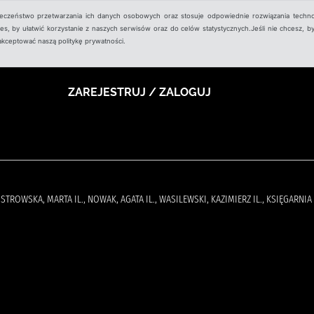
ieczeństwo przetwarzania ich danych osobowych oraz stosuje odpowiednie rozwiązania techno
, by ułatwić korzystanie z naszych serwisów oraz do celów statystycznych.Jeśli nie chcesz, by
aakceptować naszą politykę prywatności.
ZAREJESTRUJ / ZALOGUJ
 OSTROWSKA, MARTA IL., NOWAK, AGATA IL., WASILEWSKI, KAZIMIERZ IL., KSIĘGA