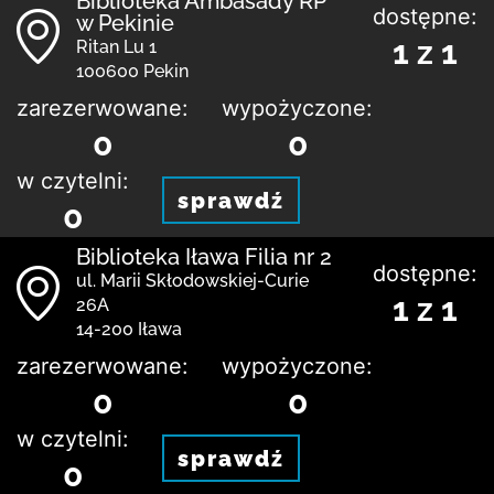
Biblioteka Ambasady RP
dostępne:
w Pekinie
1 z 1
Ritan Lu 1
100600 Pekin
zarezerwowane:
wypożyczone:
0
0
w czytelni:
sprawdź
0
Biblioteka Iława Filia nr 2
dostępne:
ul. Marii Skłodowskiej-Curie
1 z 1
26A
14-200 Iława
zarezerwowane:
wypożyczone:
0
0
w czytelni:
sprawdź
0