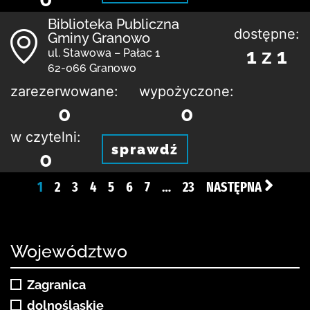
Biblioteka Publiczna
dostępne:
Gminy Granowo
1 z 1
ul. Stawowa – Pałac 1
62-066 Granowo
zarezerwowane:
wypożyczone:
0
0
w czytelni:
sprawdź
0
1
2
3
4
5
6
7
…
23
NASTĘPNA
Województwo
Zagranica
dolnośląskie