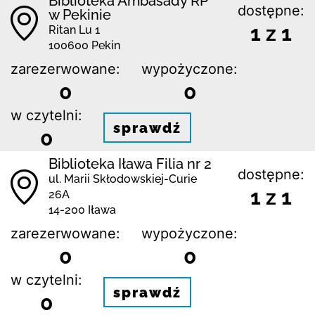
Biblioteka Ambasady RP
dostępne:
w Pekinie
1 z 1
Ritan Lu 1
100600 Pekin
zarezerwowane:
wypożyczone:
0
0
w czytelni:
sprawdź
0
Biblioteka Iława Filia nr 2
dostępne:
ul. Marii Skłodowskiej-Curie
1 z 1
26A
14-200 Iława
zarezerwowane:
wypożyczone:
0
0
w czytelni:
sprawdź
0