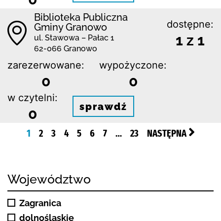
Biblioteka Publiczna
dostępne:
Gminy Granowo
1 z 1
ul. Stawowa – Pałac 1
62-066 Granowo
zarezerwowane:
wypożyczone:
0
0
w czytelni:
sprawdź
0
1
2
3
4
5
6
7
…
23
NASTĘPNA
Województwo
Zagranica
dolnośląskie