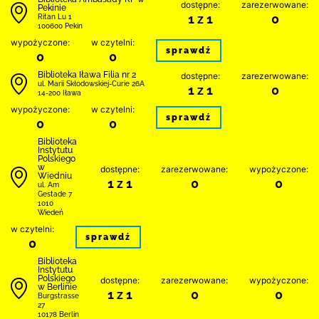
dostępne:
zarezerwowane:
Pekinie
1 z 1
0
Ritan Lu 1
100600 Pekin
wypożyczone:
w czytelni:
sprawdź
0
0
Biblioteka Iława Filia nr 2
dostępne:
zarezerwowane:
ul. Marii Skłodowskiej-Curie 26A
1 z 1
0
14-200 Iława
wypożyczone:
w czytelni:
sprawdź
0
0
Biblioteka
Instytutu
Polskiego
w
dostępne:
zarezerwowane:
wypożyczone:
Wiedniu
1 z 1
0
0
ul. Am
Gestade 7
1010
Wiedeń
w czytelni:
sprawdź
0
Biblioteka
Instytutu
Polskiego
dostępne:
zarezerwowane:
wypożyczone:
w Berlinie
1 z 1
0
0
Burgstrasse
27
10178 Berlin