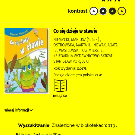
kontrast:
Co się dzieje w stawie
NIEMYCKI, MARIUSZ (1962- ).,
OSTROWSKA, MARTA IL., NOWAK, AGATA
IL., WASILEWSKI, KAZIMIERZ IL.,
KSIĘGARNIA WYDAWNICTWO SKRZAT
STANISŁAW PORĘBSKI
Rok wydania: [2017].
Poezja dziecięca polska 21 w.
Więcej informacji
Wyszukiwanie:
Znalezione w bibliotekach: 113 .
Biblioteka Ambasady RP w