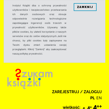
Instytut Książki dba o ochronę prywatności
ZAMKNIJ
użytkowników i bezpieczeństwo przetwarzania
ich danych osobowych oraz stosuje
odpowiednie rozwiązania technologiczne
zapobiegające ingerencji osób trzecich w
prywatność użytkowników. Używamy także
plików cookies, by ułatwić korzystanie z naszych
serwisów oraz do celów statystycznych.Jeśli nie
chcesz, by pliki cookies były zapisywane na
Twoim dysku zmień ustawienia swojej
przeglądarki. Kliknij "Zamknij" aby zaakceptować
naszą politykę prywatności.
ZAREJESTRUJ / ZALOGUJ
PL
EN
wielkość: