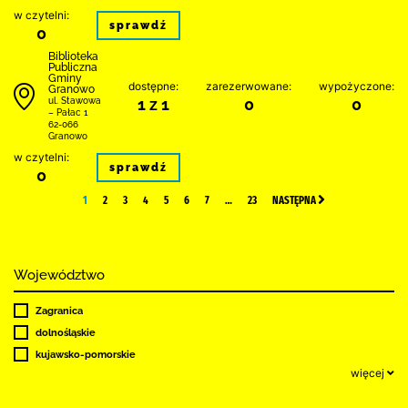
w czytelni:
sprawdź
0
Biblioteka
Publiczna
Gminy
dostępne:
zarezerwowane:
wypożyczone:
Granowo
1 z 1
0
0
ul. Stawowa
– Pałac 1
62-066
Granowo
w czytelni:
sprawdź
0
1
2
3
4
5
6
7
…
23
NASTĘPNA
Województwo
Zagranica
dolnośląskie
kujawsko-pomorskie
więcej