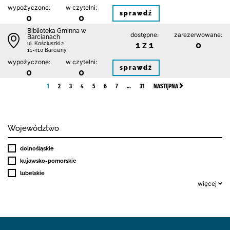
wypożyczone:
w czytelni:
sprawdź
0
0
Biblioteka Gminna w
dostępne:
zarezerwowane:
Barcianach
1 z 1
0
ul. Kościuszki 2
11-410 Barciany
wypożyczone:
w czytelni:
sprawdź
0
0
1
2
3
4
5
6
7
…
31
NASTĘPNA
Województwo
dolnośląskie
kujawsko-pomorskie
lubelskie
więcej