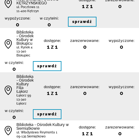
KĘTRZYŃSKIEGO
1 z 1
0
ul. Pocztowa 11
11-400 Kętrzyn
wypożyczone:
w czytelni:
sprawdź
0
0
Biblioteka
- Ośrodek
Kultury w
dostępne:
zarezerwowane:
wypożyczone:
Biskupcu
1 z 1
0
0
ul. Rynek 4
13-340
Biskupiec
w czytelni:
sprawdź
0
Biblioteka
- Ośrodek
Kultury
dostępne:
zarezerwowane:
wypożyczone:
Filia
Łąkorz
1 z 1
0
0
Łąkorz 99
13-340
Łąkorz
w czytelni:
sprawdź
0
Biblioteka - Ośrodek Kultury w
dostępne:
zarezerwowane:
Siemiątkowie
1 z 1
0
ul. Władysława Reymonta 1
09-135 Siemiątkowo