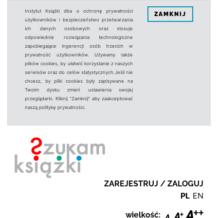
Instytut Książki dba o ochronę prywatności
ZAMKNIJ
użytkowników i bezpieczeństwo przetwarzania
ich danych osobowych oraz stosuje
odpowiednie rozwiązania technologiczne
zapobiegające ingerencji osób trzecich w
prywatność użytkowników. Używamy także
plików cookies, by ułatwić korzystanie z naszych
serwisów oraz do celów statystycznych.Jeśli nie
chcesz, by pliki cookies były zapisywane na
Twoim dysku zmień ustawienia swojej
przeglądarki. Kliknij "Zamknij" aby zaakceptować
naszą politykę prywatności.
ZAREJESTRUJ / ZALOGUJ
PL
EN
wielkość: