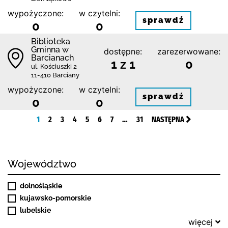
wypożyczone:
w czytelni:
sprawdź
0
0
Biblioteka
Gminna w
dostępne:
zarezerwowane:
Barcianach
1 z 1
0
ul. Kościuszki 2
11-410 Barciany
wypożyczone:
w czytelni:
sprawdź
0
0
1
2
3
4
5
6
7
…
31
NASTĘPNA
Województwo
dolnośląskie
kujawsko-pomorskie
lubelskie
więcej