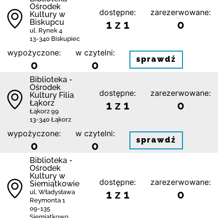
Ośrodek
dostępne:
zarezerwowane:
Kultury w
Biskupcu
1 z 1
0
ul. Rynek 4
13-340 Biskupiec
wypożyczone:
w czytelni:
sprawdź
0
0
Biblioteka -
Ośrodek
dostępne:
zarezerwowane:
Kultury Filia
Łąkorz
1 z 1
0
Łąkorz 99
13-340 Łąkorz
wypożyczone:
w czytelni:
sprawdź
0
0
Biblioteka -
Ośrodek
Kultury w
dostępne:
zarezerwowane:
Siemiątkowie
1 z 1
0
ul. Władysława
Reymonta 1
09-135
Siemiątkowo