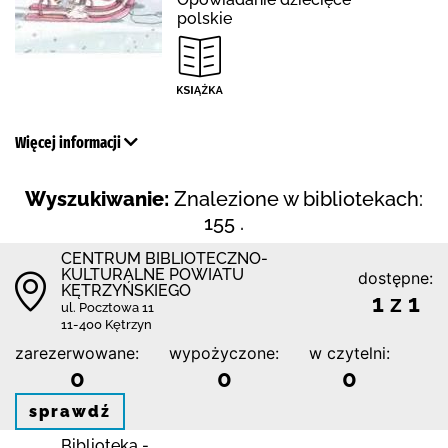
polskie
Więcej informacji
Wyszukiwanie:
Znalezione w bibliotekach:
155 .
CENTRUM BIBLIOTECZNO-
KULTURALNE POWIATU
dostępne:
KĘTRZYŃSKIEGO
1 z 1
ul. Pocztowa 11
11-400 Kętrzyn
zarezerwowane:
wypożyczone:
w czytelni:
0
0
0
sprawdź
Biblioteka -