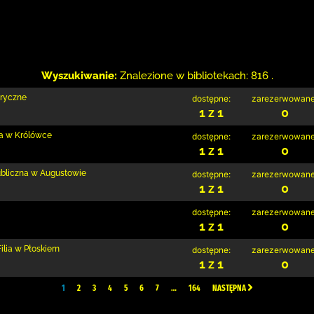
Wyszukiwanie:
Znalezione w bibliotekach: 816 .
bryczne
dostępne:
zarezerwowane
1 z 1
0
ia w Królówce
dostępne:
zarezerwowane
1 z 1
0
ubliczna w Augustowie
dostępne:
zarezerwowane
1 z 1
0
dostępne:
zarezerwowane
1 z 1
0
ilia w Płoskiem
dostępne:
zarezerwowane
1 z 1
0
1
2
3
4
5
6
7
…
164
NASTĘPNA