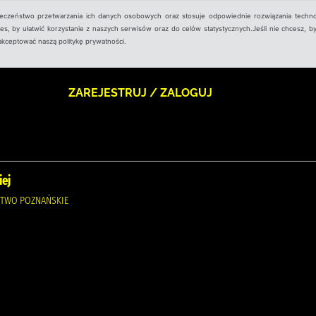
ieczeństwo przetwarzania ich danych osobowych oraz stosuje odpowiednie rozwiązania techno
, by ułatwić korzystanie z naszych serwisów oraz do celów statystycznych.Jeśli nie chcesz, by
aakceptować naszą politykę prywatności.
ZAREJESTRUJ / ZALOGUJ
iej
CTWO POZNAŃSKIE