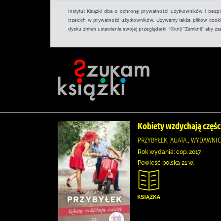
Instytut Książki dba o ochronę prywatności użytkowników i bezp
trzecich w prywatność użytkowników. Używamy także plików cookies
dysku zmień ustawienia swojej przeglądarki. Kliknij "Zamknij" aby z
Kobiety wzdychają częśc
PRZYBYŁEK, AGATA., WYDAWNI
Rok wydania: cop. 2017.
Powieść polska 21 w.