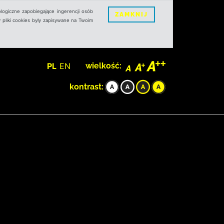
logiczne zapobiegające ingerencji osób
ZAMKNIJ
 pliki cookies były zapisywane na Twoim
PL
EN
wielkość:
kontrast: