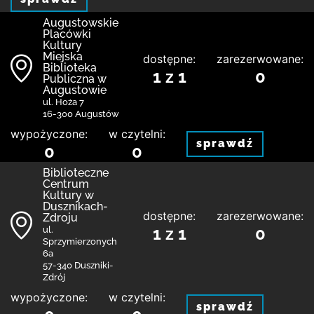
Augustowskie
Placówki
Kultury
Miejska
dostępne:
zarezerwowane:
Biblioteka
1 z 1
0
Publiczna w
Augustowie
ul. Hoża 7
16-300 Augustów
wypożyczone:
w czytelni:
sprawdź
0
0
Biblioteczne
Centrum
Kultury w
Dusznikach-
dostępne:
zarezerwowane:
Zdroju
1 z 1
0
ul.
Sprzymierzonych
6a
57-340 Duszniki-
Zdrój
wypożyczone:
w czytelni:
sprawdź