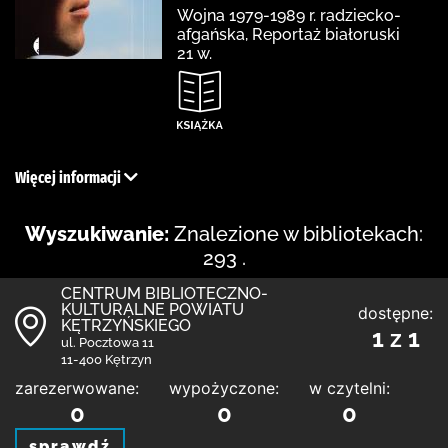
Wojna 1979-1989 r. radziecko-
afgańska, Reportaż białoruski
21 w.
Więcej informacji
Wyszukiwanie:
Znalezione w bibliotekach:
293 .
CENTRUM BIBLIOTECZNO-
KULTURALNE POWIATU
dostępne:
KĘTRZYŃSKIEGO
1 z 1
ul. Pocztowa 11
11-400 Kętrzyn
zarezerwowane:
wypożyczone:
w czytelni:
0
0
0
sprawdź