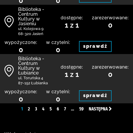
0
0
Biblioteka -
Centrum
dostępne:
zarezerwowane:
Kultury w
Jasieniu
1 z 1
0
ul. Kolejowa 9
68-320 Jasień
wypożyczone:
w czytelni:
sprawdź
0
0
Biblioteka -
Centrum
dostępne:
zarezerwowane:
Kultury w
Łubiance
1 z 1
0
ul. Toruńska 4
87-152 Łubianka
wypożyczone:
w czytelni:
sprawdź
0
0
1
2
3
4
5
6
7
…
59
NASTĘPNA