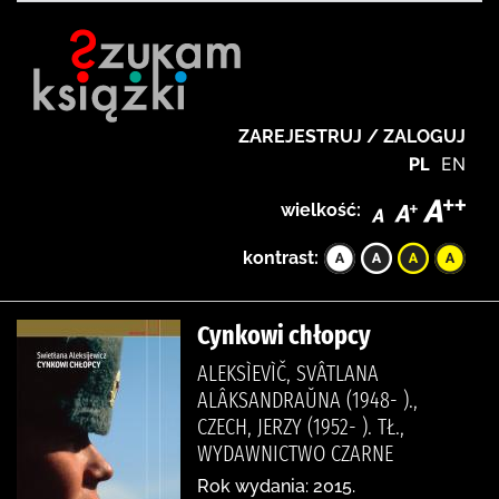
ZAREJESTRUJ / ZALOGUJ
PL
EN
wielkość:
kontrast:
Cynkowi chłopcy
ALEKSÌEVÌČ, SVÂTLANA
ALÂKSANDRAŬNA (1948- ).,
CZECH, JERZY (1952- ). TŁ.,
WYDAWNICTWO CZARNE
Rok wydania: 2015.