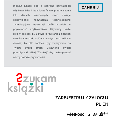
Instytut Książki dba o ochronę prywatności
ZAMKNIJ
użytkowników i bezpieczeństwo przetwarzania
ich danych osobowych oraz stosuje
odpowiednie rozwiązania technologiczne
zapobiegające ingerencji osób trzecich w
prywatność użytkowników. Używamy także
plików cookies, by ułatwić korzystanie z naszych
serwisów oraz do celów statystycznych.Jeśli nie
chcesz, by pliki cookies były zapisywane na
Twoim dysku zmień ustawienia swojej
przeglądarki. Kliknij "Zamknij" aby zaakceptować
naszą politykę prywatności.
ZAREJESTRUJ / ZALOGUJ
PL
EN
wielkość: