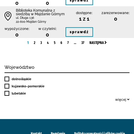
sprawdź
0
0
Biblioteka Komunalna z
dostępne:
zarezerwowane:
siedzibą w Majdanie Górnym
1 z 1
0
ul. Długa 136
22-600 Majdan Górny
wypożyczone:
w czytelni:
sprawdź
0
0
1
2
3
4
5
6
7
…
37
NASTĘPNA
Województwo
dolnośląskie
kujawsko-pomorskie
lubelskie
więcej
Kontakt
Regulamin
Polityka prywatności i plików cookie