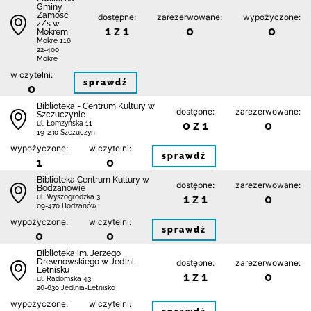
Gminy
Zamość
dostępne:
zarezerwowane:
wypożyczone:
z/s w
1 z 1
0
0
Mokrem
Mokre 116
22-400
Mokre
w czytelni:
sprawdź
0
Biblioteka - Centrum Kultury w
dostępne:
zarezerwowane:
Szczuczynie
0 z 1
0
ul. Łomzyńska 11
19-230 Szczuczyn
wypożyczone:
w czytelni:
sprawdź
1
0
Biblioteka Centrum Kultury w
dostępne:
zarezerwowane:
Bodzanowie
1 z 1
0
ul. Wyszogrodzka 3
09-470 Bodzanów
wypożyczone:
w czytelni:
sprawdź
0
0
Biblioteka im. Jerzego
Drewnowskiego w Jedlni-
dostępne:
zarezerwowane:
Letnisku
1 z 1
0
ul. Radomska 43
26-630 Jedlnia-Letnisko
wypożyczone:
w czytelni: