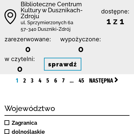
Biblioteczne Centrum
Kultury w Dusznikach-
dostępne:
Zdroju
1 z 1
ul. Sprzymierzonych 6a
57-340 Duszniki-Zdrój
zarezerwowane:
wypożyczone:
0
0
w czytelni:
sprawdź
0
1
2
3
4
5
6
7
…
45
NASTĘPNA
Województwo
Zagranica
dolnośląskie