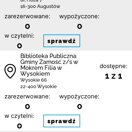
16-300 Augustów
zarezerwowane:
wypożyczone:
0
0
w czytelni:
sprawdź
0
Biblio­teka Publiczna
Gminy Zamość z/s w
dostępne:
Mokrem Filia w
Wysokiem
1 z 1
Wysokie 66
22-400 Wysokie
zarezerwowane:
wypożyczone:
0
0
w czytelni:
sprawdź
0