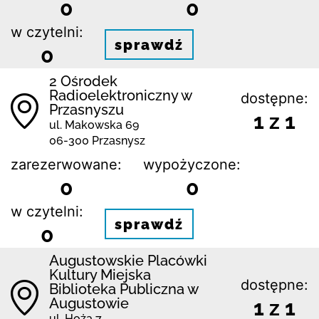
0
0
w czytelni:
sprawdź
0
2 Ośrodek
Radioelektroniczny w
dostępne:
Przasnyszu
1 z 1
ul. Makowska 69
06-300 Przasnysz
zarezerwowane:
wypożyczone:
0
0
w czytelni:
sprawdź
0
Augustowskie Placówki
Kultury Miejska
dostępne:
Biblioteka Publiczna w
Augustowie
1 z 1
ul. Hoża 7