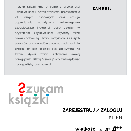
Instytut Książki dba o ochronę prywatności
ZAMKNIJ
użytkowników i bezpieczeństwo przetwarzania
ich danych osobowych oraz stosuje
odpowiednie rozwiązania technologiczne
zapobiegające ingerencji osób trzecich w
prywatność użytkowników. Używamy także
plików cookies, by ułatwić korzystanie z naszych
serwisów oraz do celów statystycznych.Jeśli nie
chcesz, by pliki cookies były zapisywane na
Twoim dysku zmień ustawienia swojej
przeglądarki. Kliknij "Zamknij" aby zaakceptować
naszą politykę prywatności.
ZAREJESTRUJ / ZALOGUJ
PL
EN
wielkość: