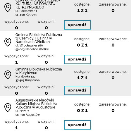
CENTRUM BIBLIOTECZNO-
KULTURALNE POWIATU
dostępne:
zarezerwowane:
KĘTRZYŃSKIEGO
1 z 1
0
ul. Pocztowa 11
11-400 Kętrzyn
wypożyczone:
w czytelni:
sprawdź
0
0
Gminna Biblioteka Publiczna
w Czernicy. Filia nr 3 w
dostępne:
zarezerwowane:
Nadolicach Wielkich
0 z 1
0
ul. Wrocławska 56A
55-003 Nadolice Wielkie
wypożyczone:
w czytelni:
sprawdź
1
0
Gminna Biblioteka Publiczna
dostępne:
zarezerwowane:
w Kuryłówce
1 z 1
0
Kuryłówka 527
37-303 Kuryłówka
wypożyczone:
w czytelni:
sprawdź
0
0
Augustowskie Placówki
Kultury Miejska Biblioteka
dostępne:
zarezerwowane:
Publiczna w Augustowie
0 z 1
0
ul. Hoża 7
16-300 Augustów
wypożyczone:
w czytelni:
sprawdź
1
0