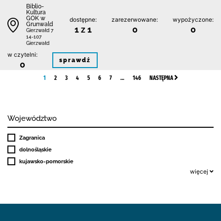
Biblio-
Kultura
GOK w
dostępne:
zarezerwowane:
wypożyczone:
Grunwald
1 z 1
0
0
Gierzwałd 7
14-107
Gierzwałd
w czytelni:
sprawdź
0
1
2
3
4
5
6
7
…
146
NASTĘPNA
Województwo
Zagranica
dolnośląskie
kujawsko-pomorskie
więcej