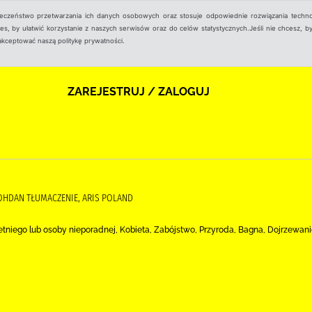
ieczeństwo przetwarzania ich danych osobowych oraz stosuje odpowiednie rozwiązania techno
, by ułatwić korzystanie z naszych serwisów oraz do celów statystycznych.Jeśli nie chcesz, by
aakceptować naszą politykę prywatności.
ZAREJESTRUJ / ZALOGUJ
BOHDAN TŁUMACZENIE, ARIS POLAND
niego lub osoby nieporadnej, Kobieta, Zabójstwo, Przyroda, Bagna, Dojrzewanie