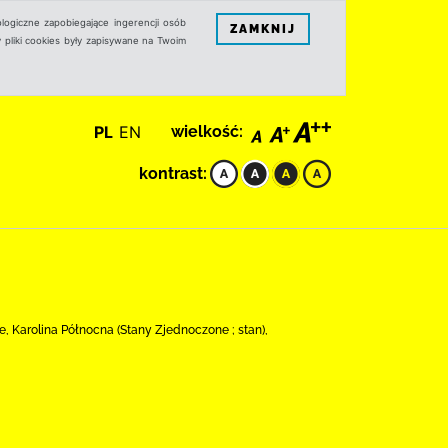
logiczne zapobiegające ingerencji osób
ZAMKNIJ
 pliki cookies były zapisywane na Twoim
PL
EN
wielkość:
kontrast:
, Karolina Północna (Stany Zjednoczone ; stan),