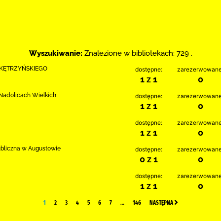
Wyszukiwanie:
Znalezione w bibliotekach: 729 .
 KĘTRZYŃSKIEGO
dostępne:
zarezerwowane
1 z 1
0
w Nadolicach Wielkich
dostępne:
zarezerwowane
1 z 1
0
dostępne:
zarezerwowane
1 z 1
0
ubliczna w Augustowie
dostępne:
zarezerwowane
0 z 1
0
dostępne:
zarezerwowane
1 z 1
0
1
2
3
4
5
6
7
…
146
NASTĘPNA