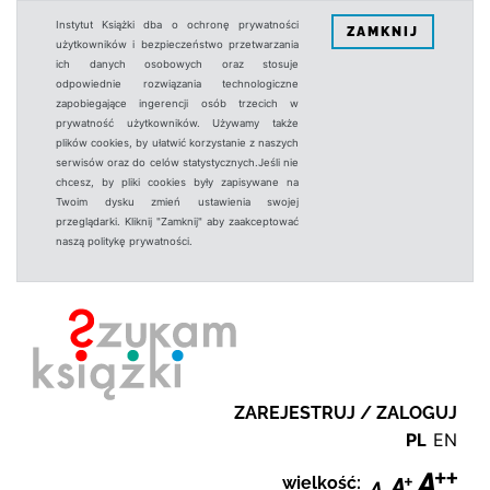
Instytut Książki dba o ochronę prywatności
ZAMKNIJ
użytkowników i bezpieczeństwo przetwarzania
ich danych osobowych oraz stosuje
odpowiednie rozwiązania technologiczne
zapobiegające ingerencji osób trzecich w
prywatność użytkowników. Używamy także
plików cookies, by ułatwić korzystanie z naszych
serwisów oraz do celów statystycznych.Jeśli nie
chcesz, by pliki cookies były zapisywane na
Twoim dysku zmień ustawienia swojej
przeglądarki. Kliknij "Zamknij" aby zaakceptować
naszą politykę prywatności.
ZAREJESTRUJ / ZALOGUJ
PL
EN
wielkość: