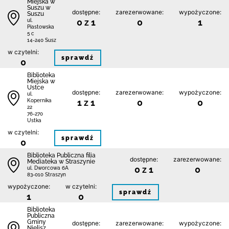
Miejska w
Suszu w
dostępne:
zarezerwowane:
wypożyczone:
Suszu
0 z 1
0
1
ul.
Piastowska
5 c
14-240 Susz
w czytelni:
sprawdź
0
Biblioteka
Miejska w
Ustce
dostępne:
zarezerwowane:
wypożyczone:
ul.
1 z 1
0
0
Kopernika
22
76-270
Ustka
w czytelni:
sprawdź
0
Biblioteka Publiczna filia
dostępne:
zarezerwowane:
Mediateka w Straszynie
0 z 1
0
ul. Dworcowa 6A
83-010 Straszyn
wypożyczone:
w czytelni:
sprawdź
1
0
Biblioteka
Publiczna
Gminy
dostępne:
zarezerwowane:
wypożyczone:
Nielisz