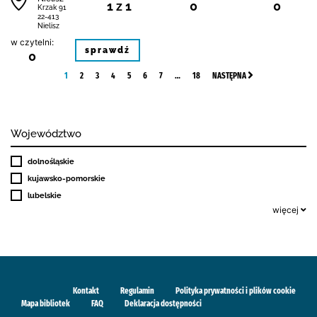
1 z 1
0
0
Krzak 91
22-413
Nielisz
w czytelni:
sprawdź
0
1
2
3
4
5
6
7
…
18
NASTĘPNA
Województwo
dolnośląskie
kujawsko-pomorskie
lubelskie
więcej
Kontakt
Regulamin
Polityka prywatności i plików cookie
Mapa bibliotek
FAQ
Deklaracja dostępności