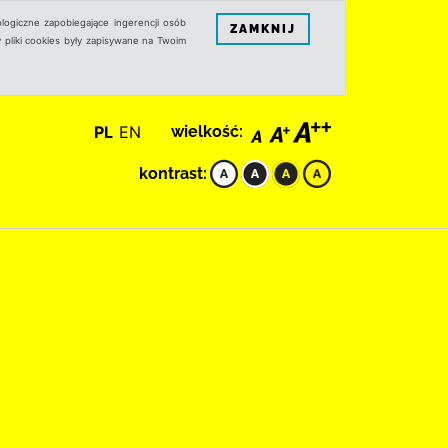
logiczne zapobiegające ingerencji osób
ZAMKNIJ
 pliki cookies były zapisywane na Twoim
PL
EN
wielkość:
kontrast: