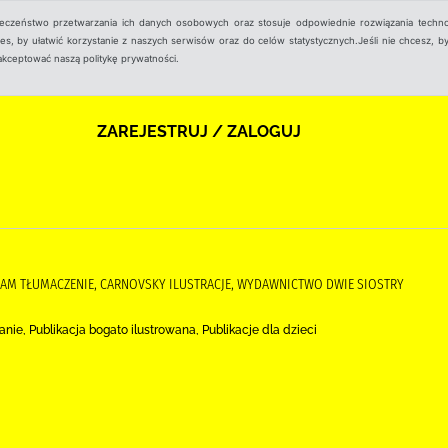
ieczeństwo przetwarzania ich danych osobowych oraz stosuje odpowiednie rozwiązania techno
, by ułatwić korzystanie z naszych serwisów oraz do celów statystycznych.Jeśli nie chcesz, by
aakceptować naszą politykę prywatności.
ZAREJESTRUJ / ZALOGUJ
ADAM TŁUMACZENIE, CARNOVSKY ILUSTRACJE, WYDAWNICTWO DWIE SIOSTRY
ie, Publikacja bogato ilustrowana, Publikacje dla dzieci