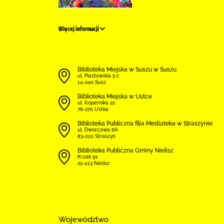
Więcej informacji
Biblioteka Miejska w Suszu w Suszu
ul. Piastowska 5 c
14-240 Susz
Biblioteka Miejska w Ustce
ul. Kopernika 22
76-270 Ustka
Biblioteka Publiczna filia Mediateka w Straszynie
ul. Dworcowa 6A
83-010 Straszyn
Biblioteka Publiczna Gminy Nielisz
Krzak 91
22-413 Nielisz
Województwo