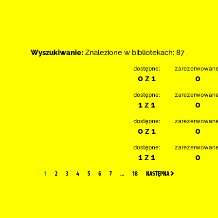
Wyszukiwanie:
Znalezione w bibliotekach: 87 .
dostępne:
zarezerwowane
0 z 1
0
dostępne:
zarezerwowane
1 z 1
0
dostępne:
zarezerwowane
0 z 1
0
dostępne:
zarezerwowane
1 z 1
0
1
2
3
4
5
6
7
…
18
NASTĘPNA