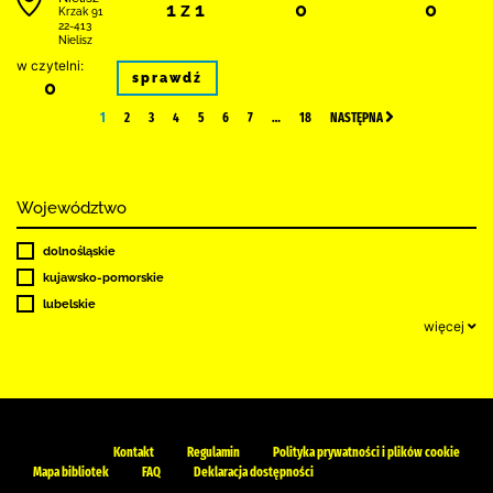
1 z 1
0
0
Krzak 91
22-413
Nielisz
w czytelni:
sprawdź
0
1
2
3
4
5
6
7
…
18
NASTĘPNA
Województwo
dolnośląskie
kujawsko-pomorskie
lubelskie
więcej
Kontakt
Regulamin
Polityka prywatności i plików cookie
Mapa bibliotek
FAQ
Deklaracja dostępności