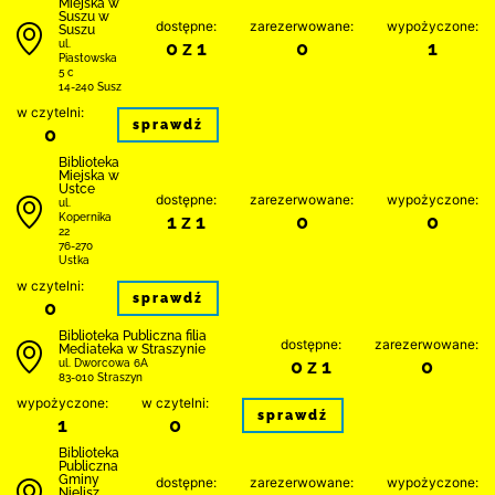
Miejska w
Suszu w
dostępne:
zarezerwowane:
wypożyczone:
Suszu
0 z 1
0
1
ul.
Piastowska
5 c
14-240 Susz
w czytelni:
sprawdź
0
Biblioteka
Miejska w
Ustce
dostępne:
zarezerwowane:
wypożyczone:
ul.
1 z 1
0
0
Kopernika
22
76-270
Ustka
w czytelni:
sprawdź
0
Biblioteka Publiczna filia
dostępne:
zarezerwowane:
Mediateka w Straszynie
0 z 1
0
ul. Dworcowa 6A
83-010 Straszyn
wypożyczone:
w czytelni:
sprawdź
1
0
Biblioteka
Publiczna
Gminy
dostępne:
zarezerwowane:
wypożyczone:
Nielisz