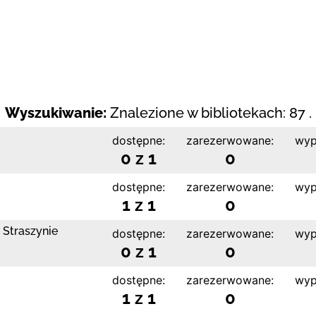
Wyszukiwanie:
Znalezione w bibliotekach: 87 .
dostępne:
zarezerwowane:
wyp
0 z 1
0
dostępne:
zarezerwowane:
wyp
1 z 1
0
 Straszynie
dostępne:
zarezerwowane:
wyp
0 z 1
0
dostępne:
zarezerwowane:
wyp
1 z 1
0