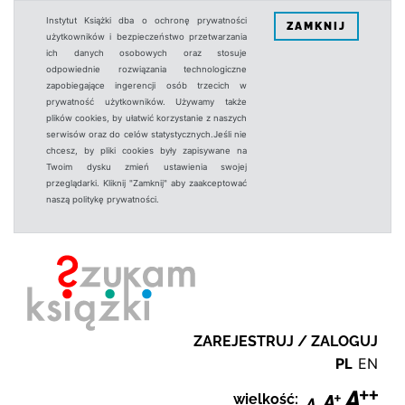
Instytut Książki dba o ochronę prywatności
ZAMKNIJ
użytkowników i bezpieczeństwo przetwarzania
ich danych osobowych oraz stosuje
odpowiednie rozwiązania technologiczne
zapobiegające ingerencji osób trzecich w
prywatność użytkowników. Używamy także
plików cookies, by ułatwić korzystanie z naszych
serwisów oraz do celów statystycznych.Jeśli nie
chcesz, by pliki cookies były zapisywane na
Twoim dysku zmień ustawienia swojej
przeglądarki. Kliknij "Zamknij" aby zaakceptować
naszą politykę prywatności.
ZAREJESTRUJ / ZALOGUJ
PL
EN
wielkość: