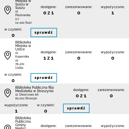
Miejska w
Suszu w
dostępne:
zarezerwowane:
wypożyczone:
Suszu
0 z 1
0
1
ul.
Piastowska
5 c
14-240 Susz
w czytelni:
sprawdź
0
Biblioteka
Miejska w
Ustce
dostępne:
zarezerwowane:
wypożyczone:
ul.
1 z 1
0
0
Kopernika
22
76-270
Ustka
w czytelni:
sprawdź
0
Biblioteka Publiczna filia
dostępne:
zarezerwowane:
Mediateka w Straszynie
0 z 1
0
ul. Dworcowa 6A
83-010 Straszyn
wypożyczone:
w czytelni:
sprawdź
1
0
Biblioteka
Publiczna
Gminy
dostępne:
zarezerwowane:
wypożyczone:
Nielisz