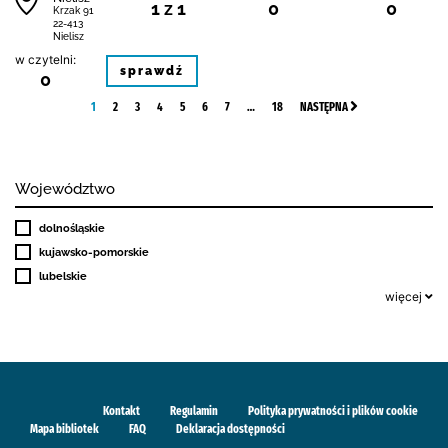
1 z 1
0
0
Krzak 91
22-413
Nielisz
w czytelni:
sprawdź
0
1
2
3
4
5
6
7
…
18
NASTĘPNA
Województwo
dolnośląskie
kujawsko-pomorskie
lubelskie
więcej
Kontakt
Regulamin
Polityka prywatności i plików cookie
Mapa bibliotek
FAQ
Deklaracja dostępności