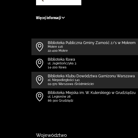
Więcej informacji
Biblio­teka Publiczna Gminy Zamość z/s w Mokrem
Mokre 116
22-400 Mokre
Biblioteka Iława
ul. Jagiellończyka 3
14-200 Iława
Biblioteka Klubu Dowództwa Garnizonu Warszawa
al. Niepodległości 141
02-570 Warszawa (Śródmieście)
Biblioteka Miejska im. W. Kulerskiego w Grudziądzu
ul. Legionów 28
86-300 Grudziądz
Województwo