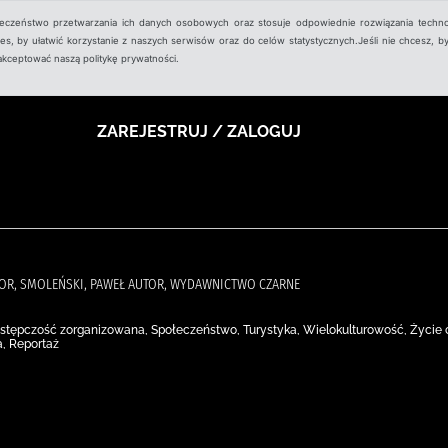
ieczeństwo przetwarzania ich danych osobowych oraz stosuje odpowiednie rozwiązania techno
, by ułatwić korzystanie z naszych serwisów oraz do celów statystycznych.Jeśli nie chcesz, by
aakceptować naszą politykę prywatności.
ZAREJESTRUJ / ZALOGUJ
TOR, SMOLEŃSKI, PAWEŁ AUTOR, WYDAWNICTWO CZARNE
Przestępczość zorganizowana, Społeczeństwo, Turystyka, Wielokulturowość, Życie 
a, Reportaż