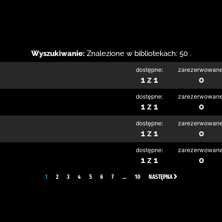
Wyszukiwanie:
Znalezione w bibliotekach: 50 .
dostępne:
zarezerwowane
1 z 1
0
dostępne:
zarezerwowane
1 z 1
0
dostępne:
zarezerwowane
1 z 1
0
dostępne:
zarezerwowane
1 z 1
0
1
2
3
4
5
6
7
…
10
NASTĘPNA