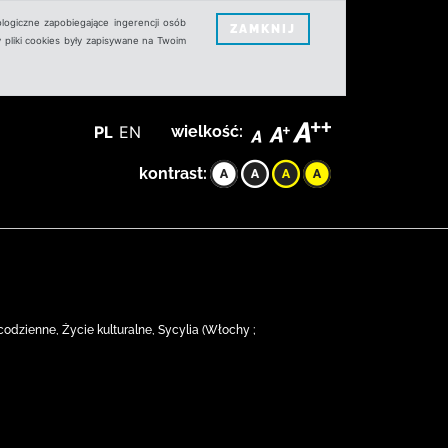
logiczne zapobiegające ingerencji osób
ZAMKNIJ
 pliki cookies były zapisywane na Twoim
PL
EN
wielkość:
kontrast:
codzienne, Życie kulturalne, Sycylia (Włochy ;