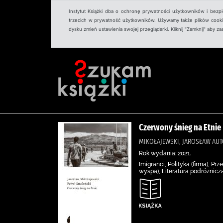
Instytut Książki dba o ochronę prywatności użytkowników i bezp
trzecich w prywatność użytkowników. Używamy także plików cookies
dysku zmień ustawienia swojej przeglądarki. Kliknij "Zamknij" aby z
Czerwony śnieg na Etnie
MIKOŁAJEWSKI, JAROSŁAW AU
Rok wydania: 2021.
Imigranci, Polityka (firma), 
wyspa), Literatura podróżnicz