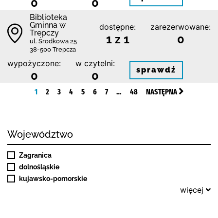
0
0
Biblioteka
Gminna w
dostępne:
zarezerwowane:
Trepczy
1 z 1
0
ul. Środkowa 25
38-500 Trepcza
wypożyczone:
w czytelni:
sprawdź
0
0
1
2
3
4
5
6
7
…
48
NASTĘPNA
Województwo
Zagranica
dolnośląskie
kujawsko-pomorskie
więcej