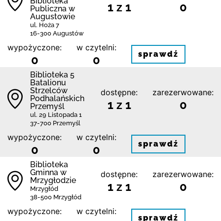
Biblioteka
1 z 1
0
Publiczna w
Augustowie
ul. Hoża 7
16-300 Augustów
wypożyczone:
w czytelni:
sprawdź
0
0
Biblioteka 5
Batalionu
Strzelców
dostępne:
zarezerwowane:
Podhalańskich
1 z 1
0
Przemyśl
ul. 29 Listopada 1
37-700 Przemyśl
wypożyczone:
w czytelni:
sprawdź
0
0
Biblioteka
Gminna w
dostępne:
zarezerwowane:
Mrzygłodzie
1 z 1
0
Mrzygłód
38-500 Mrzygłód
wypożyczone:
w czytelni:
sprawdź