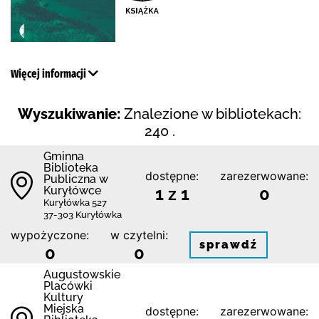
Więcej informacji
Wyszukiwanie:
Znalezione w bibliotekach:
240 .
Gminna
Biblioteka
dostępne:
zarezerwowane:
Publiczna w
Kuryłówce
1 z 1
0
Kuryłówka 527
37-303 Kuryłówka
wypożyczone:
w czytelni:
sprawdź
0
0
Augustowskie
Placówki
Kultury
Miejska
dostępne:
zarezerwowane: