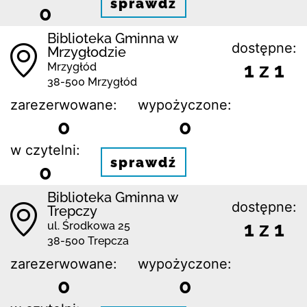
sprawdź
0
Biblioteka Gminna w
dostępne:
Mrzygłodzie
1 z 1
Mrzygłód
38-500 Mrzygłód
zarezerwowane:
wypożyczone:
0
0
w czytelni:
sprawdź
0
Biblioteka Gminna w
dostępne:
Trepczy
1 z 1
ul. Środkowa 25
38-500 Trepcza
zarezerwowane:
wypożyczone:
0
0