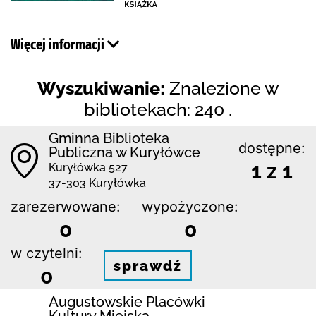
Więcej informacji
Wyszukiwanie:
Znalezione w
bibliotekach: 240 .
Gminna Biblioteka
dostępne:
Publiczna w Kuryłówce
1 z 1
Kuryłówka 527
37-303 Kuryłówka
zarezerwowane:
wypożyczone:
0
0
w czytelni:
sprawdź
0
Augustowskie Placówki
Kultury Miejska