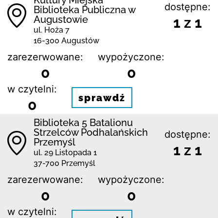
dostępne:
Biblioteka Publiczna w
Augustowie
1 z 1
ul. Hoża 7
16-300 Augustów
zarezerwowane:
wypożyczone:
0
0
w czytelni:
sprawdź
0
Biblioteka 5 Batalionu
Strzelców Podhalańskich
dostępne:
Przemyśl
1 z 1
ul. 29 Listopada 1
37-700 Przemyśl
zarezerwowane:
wypożyczone:
0
0
w czytelni: