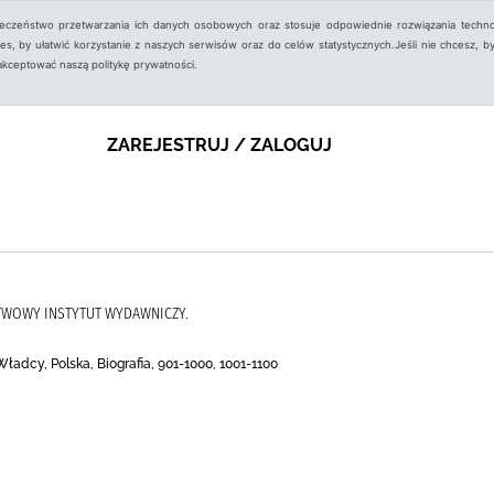
ieczeństwo przetwarzania ich danych osobowych oraz stosuje odpowiednie rozwiązania techno
, by ułatwić korzystanie z naszych serwisów oraz do celów statystycznych.Jeśli nie chcesz, by
aakceptować naszą politykę prywatności.
ZAREJESTRUJ / ZALOGUJ
STWOWY INSTYTUT WYDAWNICZY.
ładcy, Polska, Biografia, 901-1000, 1001-1100