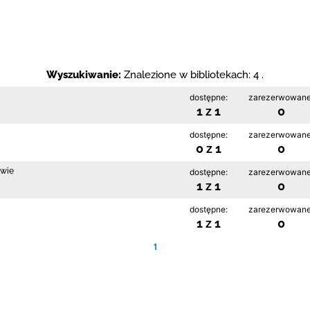
Wyszukiwanie:
Znalezione w bibliotekach: 4 .
dostępne:
zarezerwowane
1 z 1
0
dostępne:
zarezerwowane
0 z 1
0
owie
dostępne:
zarezerwowane
1 z 1
0
dostępne:
zarezerwowane
1 z 1
0
1