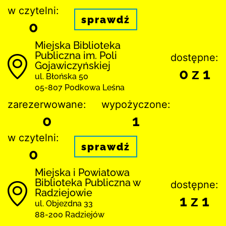
w czytelni:
sprawdź
0
Miejska Biblioteka
Publiczna im. Poli
dostępne:
Gojawiczyńskiej
0 z 1
ul. Błońska 50
05-807 Podkowa Leśna
zarezerwowane:
wypożyczone:
0
1
w czytelni:
sprawdź
0
Miejska i Powiatowa
Biblioteka Publiczna w
dostępne:
Radziejowie
1 z 1
ul. Objezdna 33
88-200 Radziejów