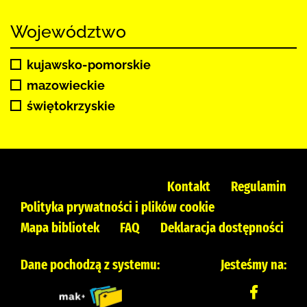
Województwo
kujawsko-pomorskie
mazowieckie
świętokrzyskie
Kontakt
Regulamin
Polityka prywatności i plików cookie
Mapa bibliotek
FAQ
Deklaracja dostępności
Dane pochodzą z systemu:
Jesteśmy na: