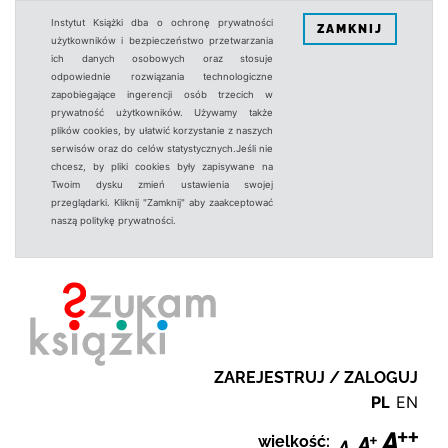
Instytut Książki dba o ochronę prywatności
ZAMKNIJ
użytkowników i bezpieczeństwo przetwarzania
ich danych osobowych oraz stosuje
odpowiednie rozwiązania technologiczne
zapobiegające ingerencji osób trzecich w
prywatność użytkowników. Używamy także
plików cookies, by ułatwić korzystanie z naszych
serwisów oraz do celów statystycznych.Jeśli nie
chcesz, by pliki cookies były zapisywane na
Twoim dysku zmień ustawienia swojej
przeglądarki. Kliknij "Zamknij" aby zaakceptować
naszą politykę prywatności.
ZAREJESTRUJ / ZALOGUJ
PL
EN
wielkość: