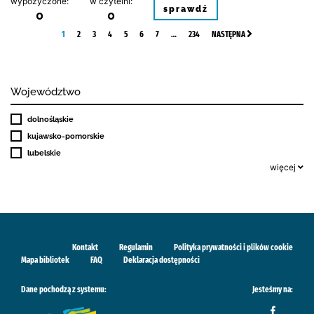
wypożyczone:
w czytelni:
sprawdź
0
0
1
2
3
4
5
6
7
…
234
NASTĘPNA
Województwo
dolnośląskie
kujawsko-pomorskie
lubelskie
więcej
Kontakt
Regulamin
Polityka prywatności i plików cookie
Mapa bibliotek
FAQ
Deklaracja dostępności
Dane pochodzą z systemu:
Jesteśmy na: