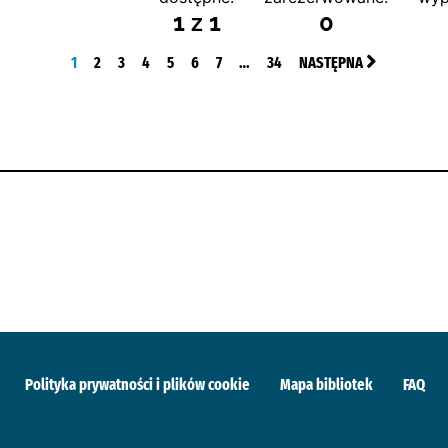
1 z 1
0
1
2
3
4
5
6
7
…
34
NASTĘPNA
Polityka prywatności i plików cookie
Mapa bibliotek
FAQ