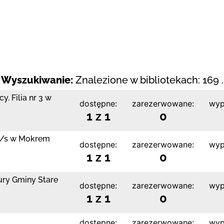
Wyszukiwanie:
Znalezione w bibliotekach: 169 .
. Filia nr 3 w
dostępne:
zarezerwowane:
wyp
1 z 1
0
 z/s w Mokrem
dostępne:
zarezerwowane:
wyp
1 z 1
0
tury Gminy Stare
dostępne:
zarezerwowane:
wyp
1 z 1
0
dostępne:
zarezerwowane:
wyp