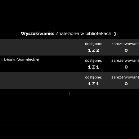
Wyszukiwanie:
Znalezione w bibliotekach: 3 .
dostępne:
zarezerwowane
1 z 2
0
w Lidzbarku Warmińskim
dostępne:
zarezerwowane
1 z 1
0
dostępne:
zarezerwowane
1 z 1
0
1