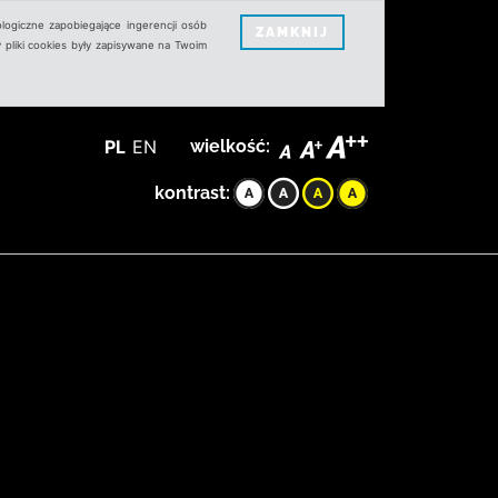
logiczne zapobiegające ingerencji osób
ZAMKNIJ
 pliki cookies były zapisywane na Twoim
PL
EN
wielkość:
kontrast: