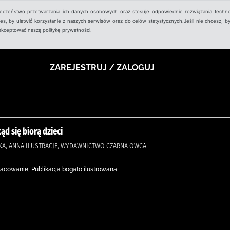
ieczeństwo przetwarzania ich danych osobowych oraz stosuje odpowiednie rozwiązania techno
, by ułatwić korzystanie z naszych serwisów oraz do celów statystycznych.Jeśli nie chcesz, by
aakceptować naszą politykę prywatności.
ZAREJESTRUJ / ZALOGUJ
ąd się biorą dzieci
KA, ANNA ILUSTRACJE, WYDAWNICTWO CZARNA OWCA
acowanie, Publikacja bogato ilustrowana