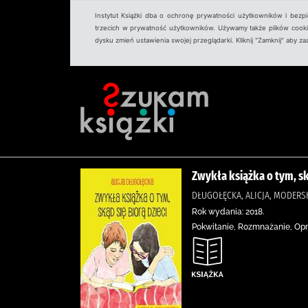
Instytut Książki dba o ochronę prywatności użytkowników i bezp
trzecich w prywatność użytkowników. Używamy także plików cookies
dysku zmień ustawienia swojej przeglądarki. Kliknij "Zamknij" aby z
Zwykła książka o tym, sk
DŁUGOŁĘCKA, ALICJA, MODERS
Rok wydania: 2018.
Pokwitanie, Rozmnażanie, Opr