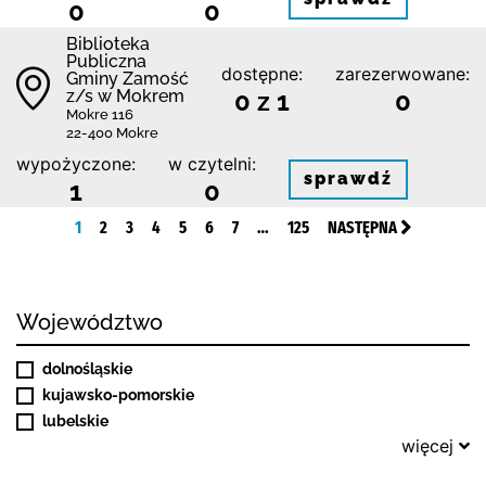
0
0
Biblio­teka
Publiczna
dostępne:
zarezerwowane:
Gminy Zamość
z/s w Mokrem
0 z 1
0
Mokre 116
22-400 Mokre
wypożyczone:
w czytelni:
sprawdź
1
0
1
2
3
4
5
6
7
…
125
NASTĘPNA
Województwo
dolnośląskie
kujawsko-pomorskie
lubelskie
więcej