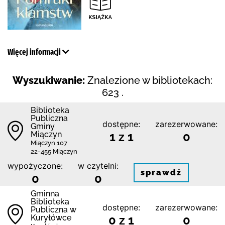
Więcej informacji
Wyszukiwanie:
Znalezione w bibliotekach:
623 .
Biblioteka
Publiczna
dostępne:
zarezerwowane:
Gminy
Miączyn
1 z 1
0
Miączyn 107
22-455 Miączyn
wypożyczone:
w czytelni:
sprawdź
0
0
Gminna
Biblioteka
dostępne:
zarezerwowane:
Publiczna w
Kuryłówce
0 z 1
0