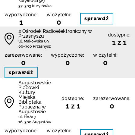
Kuryłówka 527
37-303 Kuryłówka
wypożyczone:
w czytelni:
sprawdź
1
0
2 Ośrodek Radioelektroniczny w
dostępne:
Przasnyszu
1 z 1
ul. Makowska 69
06-300 Przasnysz
zarezerwowane:
wypożyczone:
w czytelni:
0
0
0
sprawdź
Augustowskie
Placówki
Kultury
Miejska
dostępne:
zarezerwowane:
Biblioteka
1 z 1
0
Publiczna w
Augustowie
ul. Hoża 7
16-300 Augustów
wypożyczone:
w czytelni:
sprawdź