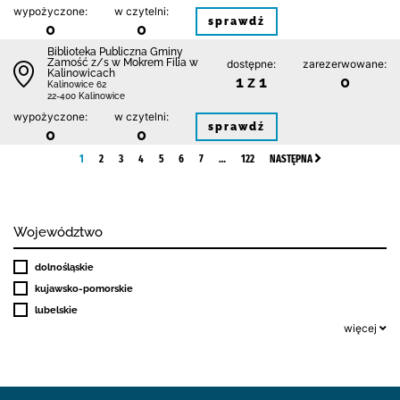
wypożyczone:
w czytelni:
sprawdź
0
0
Biblio­teka Publiczna Gminy
Zamość z/s w Mokrem Filia w
dostępne:
zarezerwowane:
Kalinowicach
1 z 1
0
Kalinowice 62
22-400 Kalinowice
wypożyczone:
w czytelni:
sprawdź
0
0
1
2
3
4
5
6
7
…
122
NASTĘPNA
Województwo
dolnośląskie
kujawsko-pomorskie
lubelskie
więcej