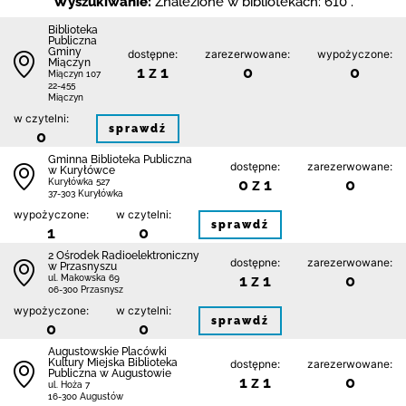
Wyszukiwanie:
Znalezione w bibliotekach: 610 .
Biblioteka
Publiczna
Gminy
dostępne:
zarezerwowane:
wypożyczone:
Miączyn
1 z 1
0
0
Miączyn 107
22-455
Miączyn
w czytelni:
sprawdź
0
Gminna Biblioteka Publiczna
dostępne:
zarezerwowane:
w Kuryłówce
0 z 1
0
Kuryłówka 527
37-303 Kuryłówka
wypożyczone:
w czytelni:
sprawdź
1
0
2 Ośrodek Radioelektroniczny
dostępne:
zarezerwowane:
w Przasnyszu
1 z 1
0
ul. Makowska 69
06-300 Przasnysz
wypożyczone:
w czytelni:
sprawdź
0
0
Augustowskie Placówki
Kultury Miejska Biblioteka
dostępne:
zarezerwowane:
Publiczna w Augustowie
1 z 1
0
ul. Hoża 7
16-300 Augustów