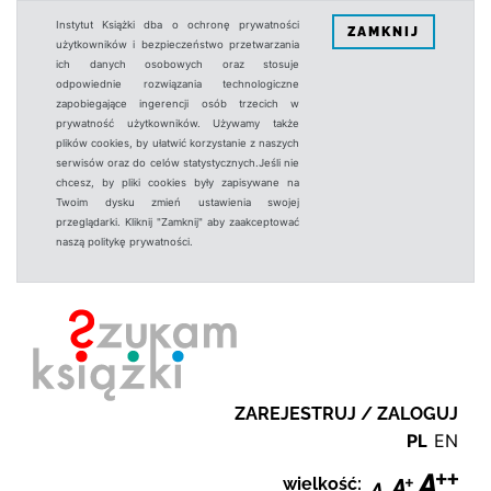
Instytut Książki dba o ochronę prywatności
ZAMKNIJ
użytkowników i bezpieczeństwo przetwarzania
ich danych osobowych oraz stosuje
odpowiednie rozwiązania technologiczne
zapobiegające ingerencji osób trzecich w
prywatność użytkowników. Używamy także
plików cookies, by ułatwić korzystanie z naszych
serwisów oraz do celów statystycznych.Jeśli nie
chcesz, by pliki cookies były zapisywane na
Twoim dysku zmień ustawienia swojej
przeglądarki. Kliknij "Zamknij" aby zaakceptować
naszą politykę prywatności.
ZAREJESTRUJ / ZALOGUJ
PL
EN
wielkość: