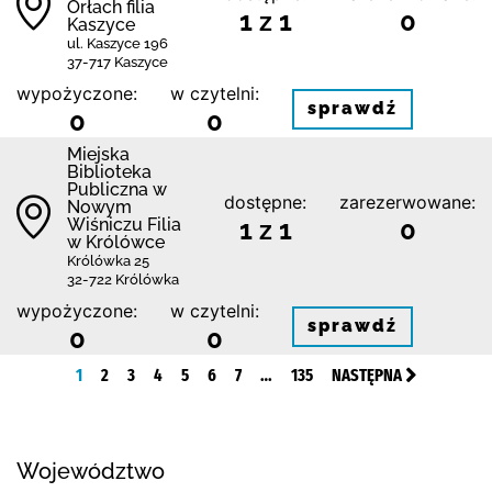
Orłach filia
1 z 1
0
Kaszyce
ul. Kaszyce 196
37-717 Kaszyce
wypożyczone:
w czytelni:
sprawdź
0
0
Miejska
Biblioteka
Publiczna w
dostępne:
zarezerwowane:
Nowym
Wiśniczu Filia
1 z 1
0
w Królówce
Królówka 25
32-722 Królówka
wypożyczone:
w czytelni:
sprawdź
0
0
1
2
3
4
5
6
7
…
135
NASTĘPNA
Województwo