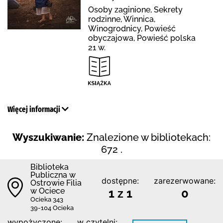
Osoby zaginione, Sekrety
rodzinne, Winnica,
Winogrodnicy, Powieść
obyczajowa, Powieść polska
21 w.
Więcej informacji
Wyszukiwanie:
Znalezione w bibliotekach:
672 .
Biblioteka
Publiczna w
dostępne:
zarezerwowane:
Ostrowie Filia
w Ociece
1 z 1
0
Ocieka 343
39-104 Ocieka
wypożyczone:
w czytelni: