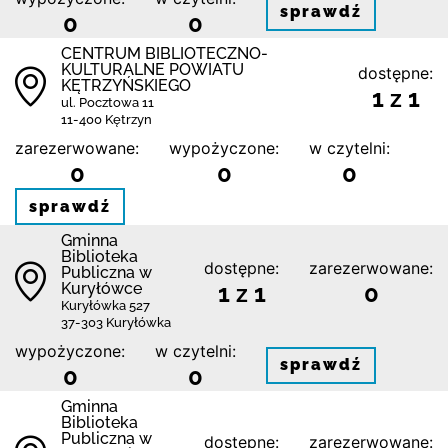
sprawdź
0
0
CENTRUM BIBLIOTECZNO-
KULTURALNE POWIATU
dostępne:
KĘTRZYŃSKIEGO
1 z 1
ul. Pocztowa 11
11-400 Kętrzyn
zarezerwowane:
wypożyczone:
w czytelni:
0
0
0
sprawdź
Gminna
Biblioteka
dostępne:
zarezerwowane:
Publiczna w
Kuryłówce
1 z 1
0
Kuryłówka 527
37-303 Kuryłówka
wypożyczone:
w czytelni:
sprawdź
0
0
Gminna
Biblioteka
Publiczna w
dostępne:
zarezerwowane: