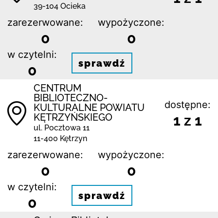
39-104 Ocieka
zarezerwowane:
wypożyczone:
0
0
w czytelni:
sprawdź
0
CENTRUM
BIBLIOTECZNO-
dostępne:
KULTURALNE POWIATU
KĘTRZYŃSKIEGO
1 z 1
ul. Pocztowa 11
11-400 Kętrzyn
zarezerwowane:
wypożyczone:
0
0
w czytelni:
sprawdź
0