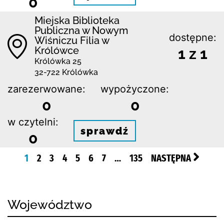
0
Miejska Biblioteka
Publiczna w Nowym
dostępne:
Wiśniczu Filia w
Królówce
1 z 1
Królówka 25
32-722 Królówka
zarezerwowane:
wypożyczone:
0
0
w czytelni:
sprawdź
0
1
2
3
4
5
6
7
…
135
NASTĘPNA
Województwo