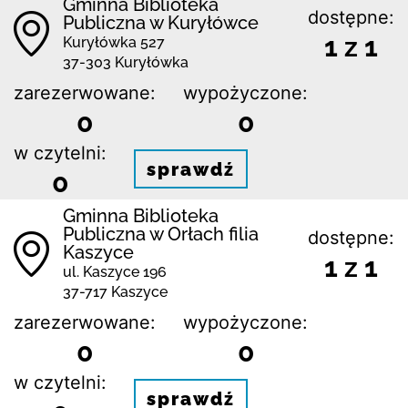
Gminna Biblioteka
dostępne:
Publiczna w Kuryłówce
1 z 1
Kuryłówka 527
37-303 Kuryłówka
zarezerwowane:
wypożyczone:
0
0
w czytelni:
sprawdź
0
Gminna Biblioteka
Publiczna w Orłach filia
dostępne:
Kaszyce
1 z 1
ul. Kaszyce 196
37-717 Kaszyce
zarezerwowane:
wypożyczone:
0
0
w czytelni:
sprawdź