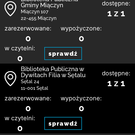
dostępne:
Gminy Miączyn
1 z 1
Miączyn 107
22-455 Miączyn
zarezerwowane:
wypożyczone:
0
0
w czytelni:
sprawdź
0
Biblioteka Publiczna w
dostępne:
Dywitach Filia w Sętalu
1 z 1
Sętal 24
11-001 Sętal
zarezerwowane:
wypożyczone:
0
0
w czytelni:
sprawdź
0