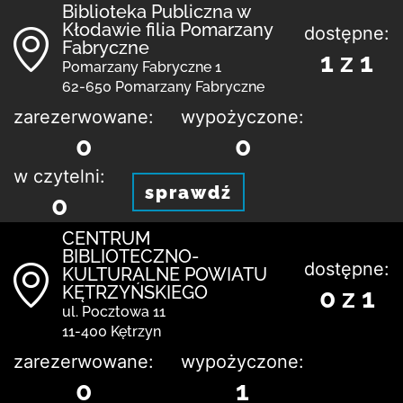
Biblioteka Publiczna w
Kłodawie filia Pomarzany
dostępne:
Fabryczne
1 z 1
Pomarzany Fabryczne 1
62-650 Pomarzany Fabryczne
zarezerwowane:
wypożyczone:
0
0
w czytelni:
sprawdź
0
CENTRUM
BIBLIOTECZNO-
dostępne:
KULTURALNE POWIATU
KĘTRZYŃSKIEGO
0 z 1
ul. Pocztowa 11
11-400 Kętrzyn
zarezerwowane:
wypożyczone:
0
1