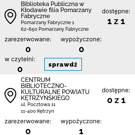
Biblioteka Publiczna w
Kłodawie filia Pomarzany
dostępne:
Fabryczne
1 z 1
Pomarzany Fabryczne 1
62-650 Pomarzany Fabryczne
zarezerwowane:
wypożyczone:
0
0
w czytelni:
sprawdź
0
CENTRUM
BIBLIOTECZNO-
dostępne:
KULTURALNE POWIATU
KĘTRZYŃSKIEGO
0 z 1
ul. Pocztowa 11
11-400 Kętrzyn
zarezerwowane:
wypożyczone:
0
1