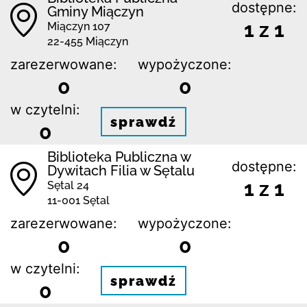
dostępne:
Gminy Miączyn
1 z 1
Miączyn 107
22-455 Miączyn
zarezerwowane:
wypożyczone:
0
0
w czytelni:
sprawdź
0
Biblioteka Publiczna w
dostępne:
Dywitach Filia w Sętalu
1 z 1
Sętal 24
11-001 Sętal
zarezerwowane:
wypożyczone:
0
0
w czytelni:
sprawdź
0