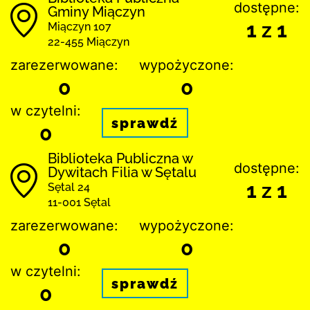
dostępne:
Gminy Miączyn
1 z 1
Miączyn 107
22-455 Miączyn
zarezerwowane:
wypożyczone:
0
0
w czytelni:
sprawdź
0
Biblioteka Publiczna w
dostępne:
Dywitach Filia w Sętalu
1 z 1
Sętal 24
11-001 Sętal
zarezerwowane:
wypożyczone:
0
0
w czytelni:
sprawdź
0