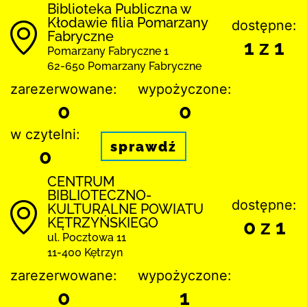
Biblioteka Publiczna w
Kłodawie filia Pomarzany
dostępne:
Fabryczne
1 z 1
Pomarzany Fabryczne 1
62-650 Pomarzany Fabryczne
zarezerwowane:
wypożyczone:
0
0
w czytelni:
sprawdź
0
CENTRUM
BIBLIOTECZNO-
dostępne:
KULTURALNE POWIATU
KĘTRZYŃSKIEGO
0 z 1
ul. Pocztowa 11
11-400 Kętrzyn
zarezerwowane:
wypożyczone:
0
1