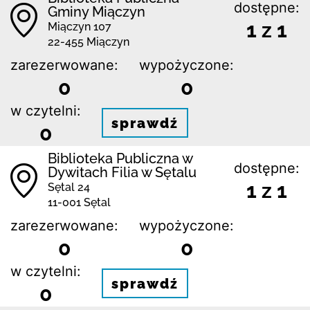
dostępne:
Gminy Miączyn
1 z 1
Miączyn 107
22-455 Miączyn
zarezerwowane:
wypożyczone:
0
0
w czytelni:
sprawdź
0
Biblioteka Publiczna w
dostępne:
Dywitach Filia w Sętalu
1 z 1
Sętal 24
11-001 Sętal
zarezerwowane:
wypożyczone:
0
0
w czytelni:
sprawdź
0