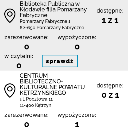
Biblioteka Publiczna w
Kłodawie filia Pomarzany
dostępne:
Fabryczne
1 z 1
Pomarzany Fabryczne 1
62-650 Pomarzany Fabryczne
zarezerwowane:
wypożyczone:
0
0
w czytelni:
sprawdź
0
CENTRUM
BIBLIOTECZNO-
dostępne:
KULTURALNE POWIATU
KĘTRZYŃSKIEGO
0 z 1
ul. Pocztowa 11
11-400 Kętrzyn
zarezerwowane:
wypożyczone:
0
1