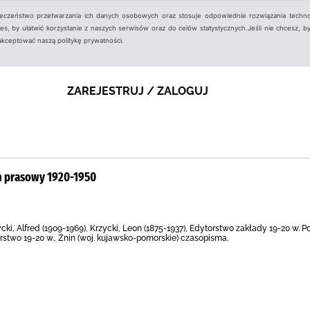
ieczeństwo przetwarzania ich danych osobowych oraz stosuje odpowiednie rozwiązania techno
, by ułatwić korzystanie z naszych serwisów oraz do celów statystycznych.Jeśli nie chcesz, by
aakceptować naszą politykę prywatności.
ZAREJESTRUJ / ZALOGUJ
rn prasowy 1920-1950
ycki, Alfred (1909-1969), Krzycki, Leon (1875-1937), Edytorstwo zakłady 19-20 w. 
rstwo 19-20 w., Żnin (woj. kujawsko-pomorskie) czasopisma.