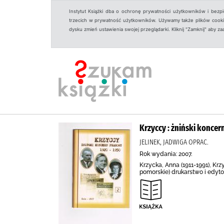
Instytut Książki dba o ochronę prywatności użytkowników i bezp
trzecich w prywatność użytkowników. Używamy także plików cookies
dysku zmień ustawienia swojej przeglądarki. Kliknij "Zamknij" aby z
Krzyccy : żniński konce
JELINEK, JADWIGA OPRAC.
Rok wydania: 2007.
Krzycka, Anna (1911-1991), Krz
pomorskie) drukarstwo i edyto