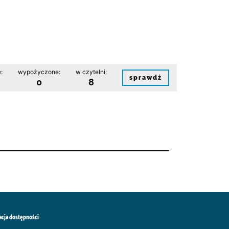
:
wypożyczone:
w czytelni:
sprawdź
0
8
acja dostępności