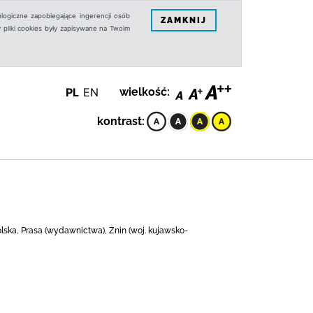
logiczne zapobiegające ingerencji osób
ZAMKNIJ
 pliki cookies były zapisywane na Twoim
PL
EN
wielkość:
kontrast:
Polska, Prasa (wydawnictwa), Żnin (woj. kujawsko-