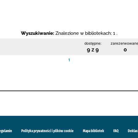
Wyszukiwanie:
Znalezione w bibliotekach: 1 .
dostępne:
zarezerwowane
9 z 9
0
1
egulamin
Polityka prywatności i plików cookie
Mapa bibliotek
FAQ
Deklar