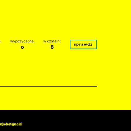
:
wypożyczone:
w czytelni:
sprawdź
0
8
acja dostępności