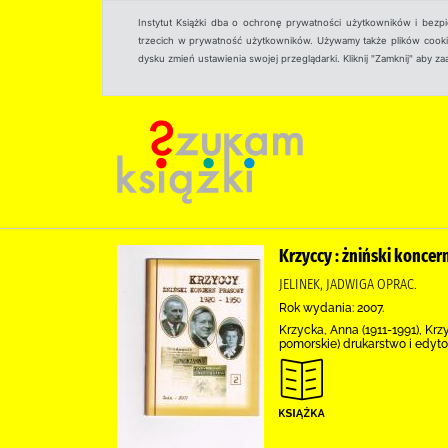
Instytut Książki dba o ochronę prywatności użytkowników i bezp
trzecich w prywatność użytkowników. Używamy także plików cookies
dysku zmień ustawienia swojej przeglądarki. Kliknij "Zamknij" aby z
Krzyccy : żniński konce
JELINEK, JADWIGA OPRAC.
Rok wydania: 2007.
Krzycka, Anna (1911-1991), Krz
pomorskie) drukarstwo i edyto