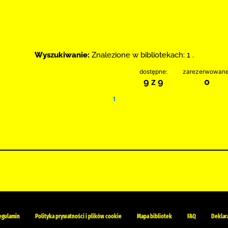
Wyszukiwanie:
Znalezione w bibliotekach: 1 .
dostępne:
zarezerwowane
9 z 9
0
1
egulamin
Polityka prywatności i plików cookie
Mapa bibliotek
FAQ
Deklar