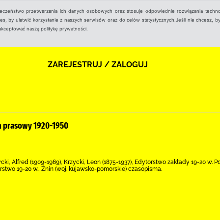
ieczeństwo przetwarzania ich danych osobowych oraz stosuje odpowiednie rozwiązania techno
, by ułatwić korzystanie z naszych serwisów oraz do celów statystycznych.Jeśli nie chcesz, by
aakceptować naszą politykę prywatności.
ZAREJESTRUJ / ZALOGUJ
rn prasowy 1920-1950
ycki, Alfred (1909-1969), Krzycki, Leon (1875-1937), Edytorstwo zakłady 19-20 w. 
rstwo 19-20 w., Żnin (woj. kujawsko-pomorskie) czasopisma.