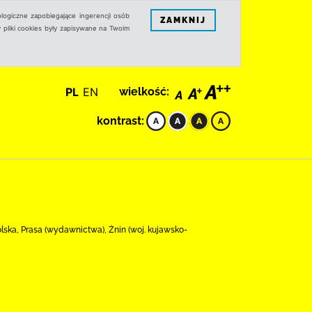
logiczne zapobiegające ingerencji osób
ZAMKNIJ
 pliki cookies były zapisywane na Twoim
PL
EN
wielkość:
kontrast:
Polska, Prasa (wydawnictwa), Żnin (woj. kujawsko-