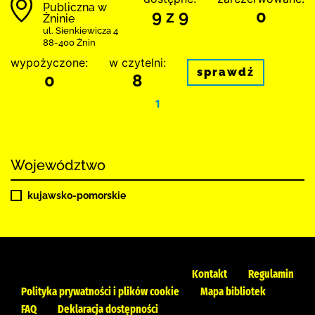
Publiczna w
9 z 9
0
Żninie
ul. Sienkiewicza 4
88-400 Żnin
wypożyczone:
w czytelni:
sprawdź
0
8
1
Województwo
kujawsko-pomorskie
Kontakt
Regulamin
Polityka prywatności i plików cookie
Mapa bibliotek
FAQ
Deklaracja dostępności