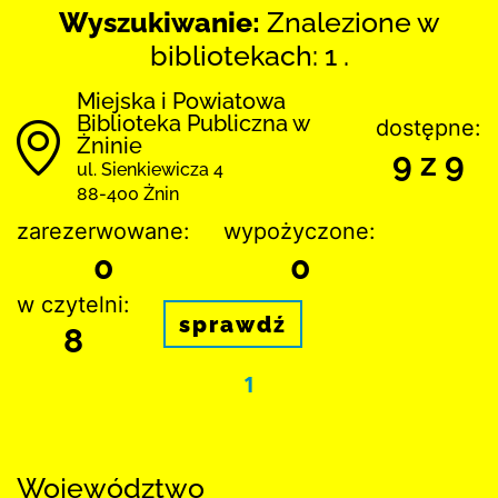
Wyszukiwanie:
Znalezione w
bibliotekach: 1 .
Miejska i Powiatowa
Biblioteka Publiczna w
dostępne:
Żninie
9 z 9
ul. Sienkiewicza 4
88-400 Żnin
zarezerwowane:
wypożyczone:
0
0
w czytelni:
sprawdź
8
1
Województwo