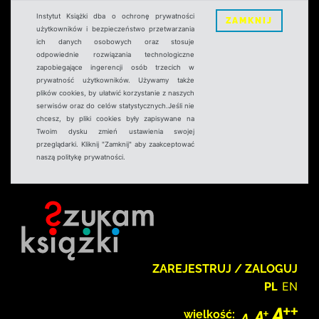
Instytut Książki dba o ochronę prywatności
ZAMKNIJ
użytkowników i bezpieczeństwo przetwarzania
ich danych osobowych oraz stosuje
odpowiednie rozwiązania technologiczne
zapobiegające ingerencji osób trzecich w
prywatność użytkowników. Używamy także
plików cookies, by ułatwić korzystanie z naszych
serwisów oraz do celów statystycznych.Jeśli nie
chcesz, by pliki cookies były zapisywane na
Twoim dysku zmień ustawienia swojej
przeglądarki. Kliknij "Zamknij" aby zaakceptować
naszą politykę prywatności.
ZAREJESTRUJ / ZALOGUJ
PL
EN
wielkość: