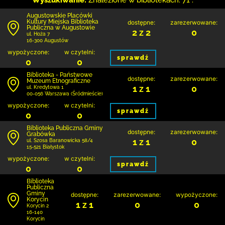
Wyszukiwanie:
Znalezione w bibliotekach: 71 .
Augustowskie Placówki
Kultury Miejska Biblioteka
dostępne:
zarezerwowane:
Publiczna w Augustowie
2 z 2
0
ul. Hoża 7
16-300 Augustów
wypożyczone:
w czytelni:
sprawdź
0
0
Biblioteka - Państwowe
dostępne:
zarezerwowane:
Muzeum Etnograficzne
1 z 1
0
ul. Kredytowa 1
00-056 Warszawa (Śródmieście)
wypożyczone:
w czytelni:
sprawdź
0
0
Biblioteka Publiczna Gminy
dostępne:
zarezerwowane:
Grabówka
1 z 1
0
ul. Szosa Baranowicka 58/4
15-521 Białystok
wypożyczone:
w czytelni:
sprawdź
0
0
Biblioteka
Publiczna
Gminy
dostępne:
zarezerwowane:
wypożyczone:
Korycin
1 z 1
0
0
Korycin 2
16-140
Korycin