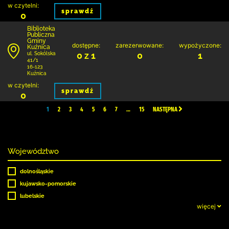
w czytelni:
sprawdź
0
Biblioteka
Publiczna
Gminy
dostępne:
zarezerwowane:
wypożyczone:
Kuźnica
0 z 1
0
1
ul. Sokólska
41/1
16-123
Kuźnica
w czytelni:
sprawdź
0
1
2
3
4
5
6
7
…
15
NASTĘPNA
Województwo
dolnośląskie
kujawsko-pomorskie
lubelskie
więcej