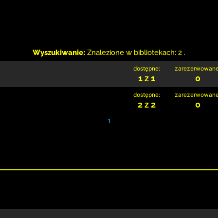
Wyszukiwanie:
Znalezione w bibliotekach: 2 .
dostępne:
zarezerwowane
1 z 1
0
dostępne:
zarezerwowane
2 z 2
0
1