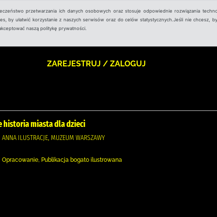
ieczeństwo przetwarzania ich danych osobowych oraz stosuje odpowiednie rozwiązania techno
, by ułatwić korzystanie z naszych serwisów oraz do celów statystycznych.Jeśli nie chcesz, by
aakceptować naszą politykę prywatności.
ZAREJESTRUJ / ZALOGUJ
 historia miasta dla dzieci
, ANNA ILUSTRACJE, MUZEUM WARSZAWY
 Opracowanie, Publikacja bogato ilustrowana