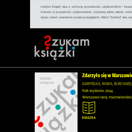
Instytut Książki dba o ochronę prywatności użytkowników i bezp
trzecich w prywatność użytkowników. Używamy także plików cookies
dysku zmień ustawienia swojej przeglądarki. Kliknij "Zamknij" aby z
Zdarzyło się w Warszawie
KARPIŃSKA, MARIA, BURCHARD
Rok wydania: 2024.
Warszawa (woj. mazowieckie),