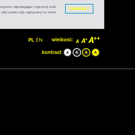
logiczne zapobiegające ingerencji osób
ZAMKNIJ
 pliki cookies były zapisywane na Twoim
PL
EN
wielkość:
kontrast: