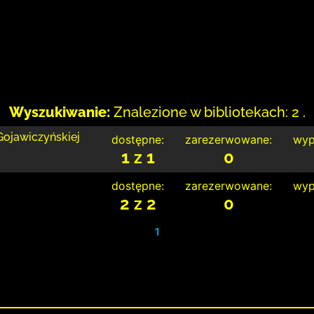
Wyszukiwanie:
Znalezione w bibliotekach: 2 .
 Gojawiczyńskiej
dostępne:
zarezerwowane:
wyp
1 z 1
0
dostępne:
zarezerwowane:
wyp
2 z 2
0
1