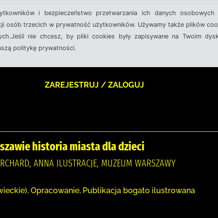
żytkowników i bezpieczeństwo przetwarzania ich danych osobowych 
cji osób trzecich w prywatność użytkowników. Używamy także plików cook
ch.Jeśli nie chcesz, by pliki cookies były zapisywane na Twoim dysk
aszą politykę prywatności.
ZAREJESTRUJ / ZALOGUJ
szawie historia miasta dla dzieci
URCHARD, ANNA ILUSTRACJE, MUZEUM WARSZAWY
eckie), Opracowanie, Publikacja bogato ilustrowana