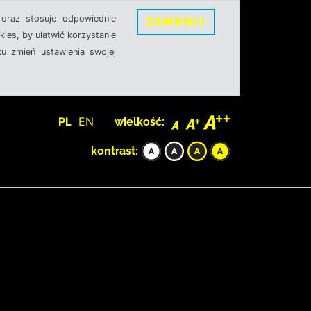
oraz stosuje odpowiednie
ZAMKNIJ
ies, by ułatwić korzystanie
u zmień ustawienia swojej
PL
EN
wielkość:
kontrast: