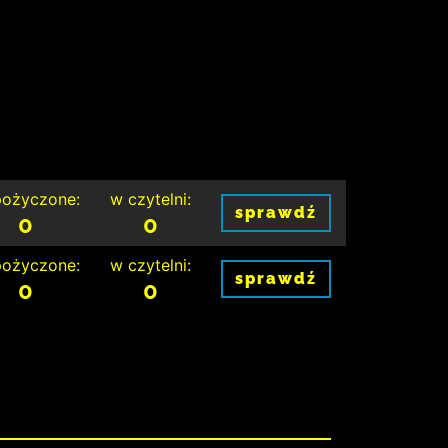
ożyczone:
w czytelni:
sprawdź
0
0
ożyczone:
w czytelni:
sprawdź
0
0