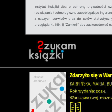
Instytut Książki dba o ochronę prywatności u
rozwiązania technologiczne zapobiegające ingeren
z naszych serwisów oraz do celów statystyczny
przeglądarki. Kliknij "Zamknij" aby zaakceptować n
Zdarzyło się w War
KARPIŃSKA, MARIA, B
Rok wydania: 2024.
Warszawa (woj. mazowi