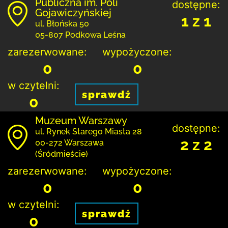
Publiczna im. Poli
dostępne:
Gojawiczyńskiej
1 z 1
ul. Błońska 50
05-807 Podkowa Leśna
zarezerwowane:
wypożyczone:
0
0
w czytelni:
sprawdź
0
Muzeum Warszawy
dostępne:
ul. Rynek Starego Miasta 28
2 z 2
00-272 Warszawa
(Śródmieście)
zarezerwowane:
wypożyczone:
0
0
w czytelni:
sprawdź
0