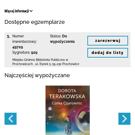
Więcej informacji
Dostępne egzemplarze
1.
Numer
Status:
Do
zarezerwuj
inwentarzowy:
wypożyczenia
49729
Sygnatura:
929
dodaj do listy
Miejsko-Gminna Biblioteka Publiczna w
Prochowicach
,
ul. Rynek 5
,
59-230 Prochowice
Najczęściej wypożyczane