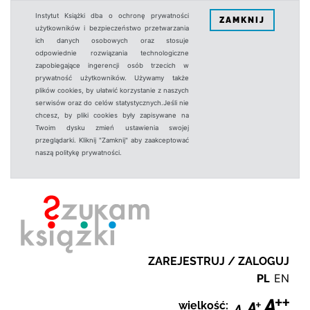
Instytut Książki dba o ochronę prywatności
ZAMKNIJ
użytkowników i bezpieczeństwo przetwarzania
ich danych osobowych oraz stosuje
odpowiednie rozwiązania technologiczne
zapobiegające ingerencji osób trzecich w
prywatność użytkowników. Używamy także
plików cookies, by ułatwić korzystanie z naszych
serwisów oraz do celów statystycznych.Jeśli nie
chcesz, by pliki cookies były zapisywane na
Twoim dysku zmień ustawienia swojej
przeglądarki. Kliknij "Zamknij" aby zaakceptować
naszą politykę prywatności.
ZAREJESTRUJ / ZALOGUJ
PL
EN
wielkość: