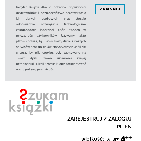
Instytut Książki dba o ochronę prywatności
ZAMKNIJ
użytkowników i bezpieczeństwo przetwarzania
ich danych osobowych oraz stosuje
odpowiednie rozwiązania technologiczne
zapobiegające ingerencji osób trzecich w
prywatność użytkowników. Używamy także
plików cookies, by ułatwić korzystanie z naszych
serwisów oraz do celów statystycznych.Jeśli nie
chcesz, by pliki cookies były zapisywane na
Twoim dysku zmień ustawienia swojej
przeglądarki. Kliknij "Zamknij" aby zaakceptować
naszą politykę prywatności.
ZAREJESTRUJ / ZALOGUJ
PL
EN
wielkość: