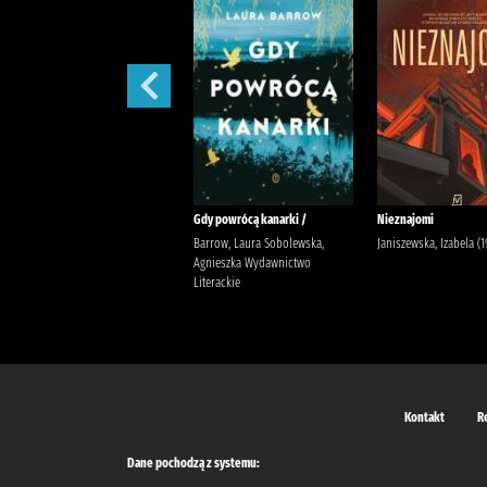
W szponach /
Gdy powrócą kanarki /
Nieznajomi
Janiszewska, Izabela
Barrow, Laura Sobolewska,
Janiszewska, Izabela (19
Wydawnictwo Poznańskie
Agnieszka Wydawnictwo
Literackie
Kontakt
R
Dane pochodzą z systemu: