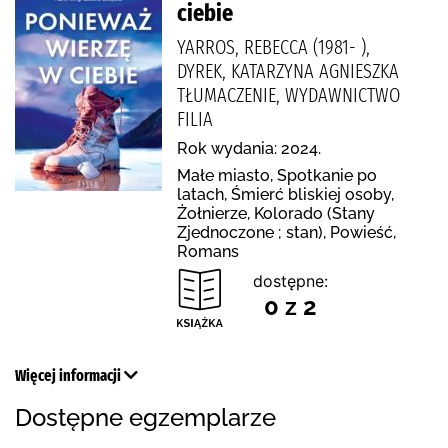
ciebie
YARROS, REBECCA (1981- ),
DYREK, KATARZYNA AGNIESZKA
TŁUMACZENIE, WYDAWNICTWO
FILIA
Rok wydania: 2024.
Małe miasto, Spotkanie po
latach, Śmierć bliskiej osoby,
Żołnierze, Kolorado (Stany
Zjednoczone ; stan), Powieść,
Romans
dostępne:
0 z 2
Więcej informacji
Dostępne egzemplarze