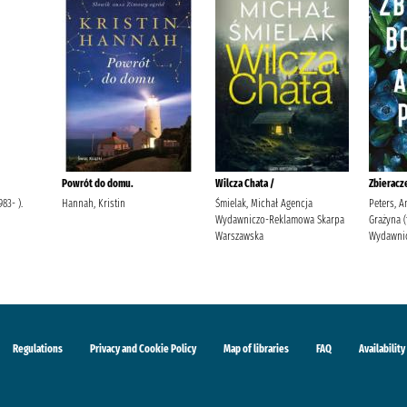
Powrót do domu.
Wilcza Chata /
Zbieracz
83- ).
Hannah, Kristin
Śmielak, Michał Agencja
Peters, A
Wydawniczo-Reklamowa Skarpa
Grażyna (
Warszawska
Wydawnic
Regulations
Privacy and Cookie Policy
Map of libraries
FAQ
Availability