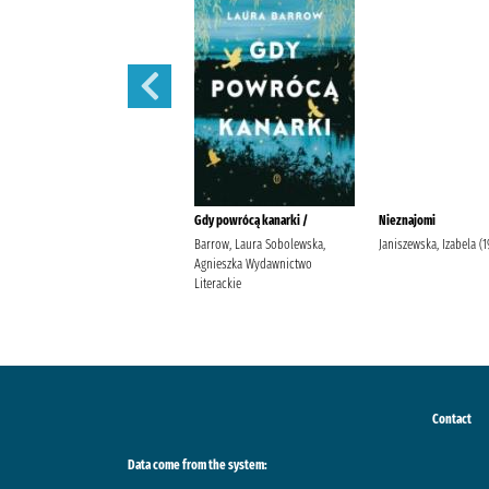
W szponach /
Gdy powrócą kanarki /
Nieznajomi
Janiszewska, Izabela
Barrow, Laura Sobolewska,
Janiszewska, Izabela (19
Wydawnictwo Poznańskie
Agnieszka Wydawnictwo
Literackie
Contact
Data come from the system: