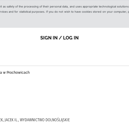
ell as safety of the processing of their personal data, and uses appropriate technological solution
 services and for statistical purposes. If you do not wish to have cookies stored on your computer,
SIGN IN / LOG IN
zna w Prochowicach
EK, JACEK IL., WYDAWNICTWO DOLNOŚLĄSKIE