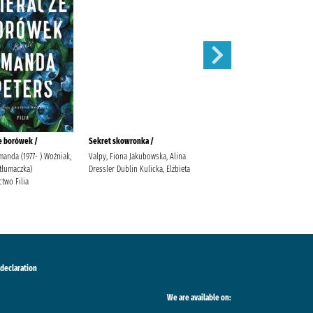
e borówek /
Sekret skowronka /
Sekretna miłość /
manda (1977- ) Woźniak,
Valpy, Fiona Jakubowska, Alina
Mirek, Krystyna Wydawnictwo
tłumaczka)
Dressler Dublin Kulicka, Elżbieta
Luna.
two Filia
 declaration
We are available on: