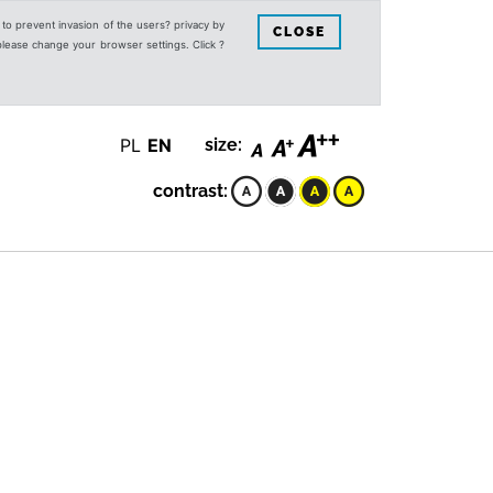
s to prevent invasion of the users? privacy by
CLOSE
 please change your browser settings. Click ?
PL
EN
size:
contrast: