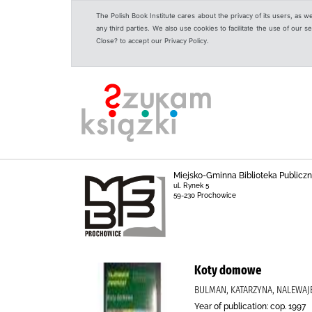
The Polish Book Institute cares about the privacy of its users, as w
any third parties. We also use cookies to facilitate the use of our
Close? to accept our Privacy Policy.
Miejsko-Gminna Biblioteka Public
ul. Rynek 5
59-230 Prochowice
Koty domowe
BULMAN, KATARZYNA, NALEWAJ
Year of publication: cop. 1997