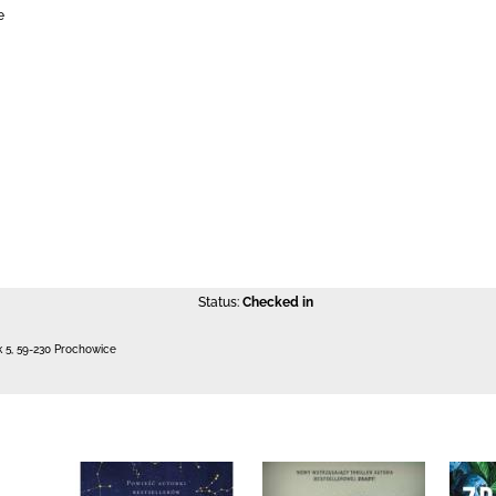
e
Status:
Checked in
k 5
,
59-230 Prochowice