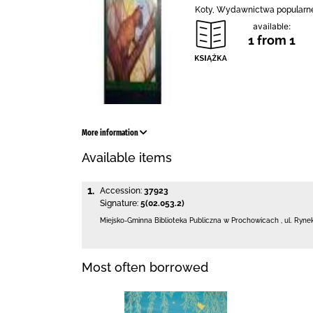
Koty, Wydawnictwa popularn
available:
1 from 1
More information
Available items
1.
Accession:
37923
Signature:
5(02.053.2)
Miejsko-Gminna Biblioteka Publiczna w Prochowicach
,
ul. Ryne
Most often borrowed