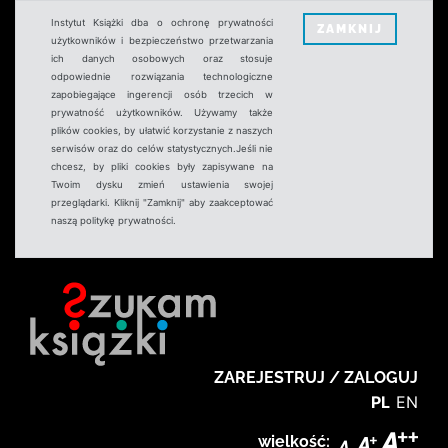
Instytut Książki dba o ochronę prywatności
ZAMKNIJ
użytkowników i bezpieczeństwo przetwarzania
ich danych osobowych oraz stosuje
odpowiednie rozwiązania technologiczne
zapobiegające ingerencji osób trzecich w
prywatność użytkowników. Używamy także
plików cookies, by ułatwić korzystanie z naszych
serwisów oraz do celów statystycznych.Jeśli nie
chcesz, by pliki cookies były zapisywane na
Twoim dysku zmień ustawienia swojej
przeglądarki. Kliknij "Zamknij" aby zaakceptować
naszą politykę prywatności.
ZAREJESTRUJ / ZALOGUJ
PL
EN
wielkość: