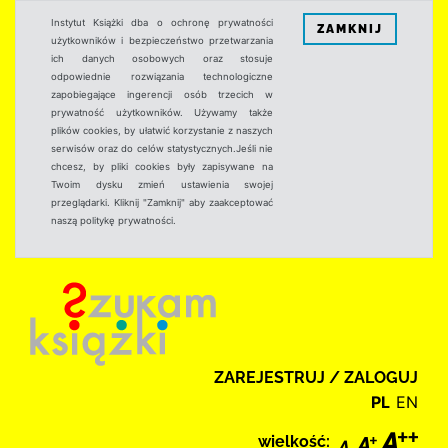
Instytut Książki dba o ochronę prywatności
ZAMKNIJ
użytkowników i bezpieczeństwo przetwarzania
ich danych osobowych oraz stosuje
odpowiednie rozwiązania technologiczne
zapobiegające ingerencji osób trzecich w
prywatność użytkowników. Używamy także
plików cookies, by ułatwić korzystanie z naszych
serwisów oraz do celów statystycznych.Jeśli nie
chcesz, by pliki cookies były zapisywane na
Twoim dysku zmień ustawienia swojej
przeglądarki. Kliknij "Zamknij" aby zaakceptować
naszą politykę prywatności.
ZAREJESTRUJ / ZALOGUJ
PL
EN
wielkość: