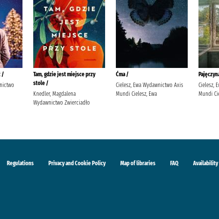
 /
Tam, gdzie jest miejsce przy
Ćma /
Pajęczyn
stole /
wnictwo
Cielesz, Ewa Wydawnictwo Axis
Cielesz,
Knedler, Magdalena
Mundi Cielesz, Ewa
Mundi Cie
Wydawnictwo Zwierciadło
Regulations
Privacy and Cookie Policy
Map of libraries
FAQ
Availability