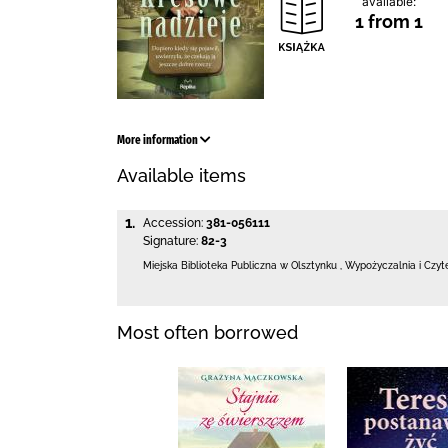
available:
1 from 1
More information
Available items
1.
Accession:
381-056111
Signature:
82-3
Miejska Biblioteka Publiczna
w Olsztynku
,
Wypożyczalnia i Czyt
Most often borrowed