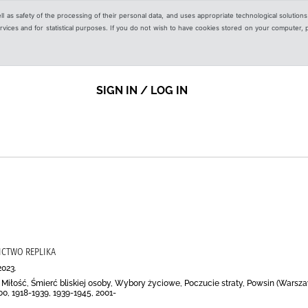
ell as safety of the processing of their personal data, and uses appropriate technological solution
 services and for statistical purposes. If you do not wish to have cookies stored on your computer,
SIGN IN / LOG IN
ICTWO REPLIKA
2023.
, Miłość, Śmierć bliskiej osoby, Wybory życiowe, Poczucie straty, Powsin (Warsza
, 1918-1939, 1939-1945, 2001-