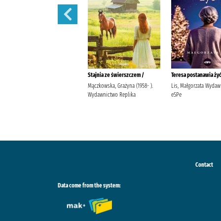
Sny pachnące igliwiem /
Stajnia ze świerszczem /
Teresa postanawia żyć
Piasecka, Wioletta Agencja
Mączkowska, Grażyna (1958- ).
Lis, Małgorzata Wyda
Wydawniczo-Reklamowa Skarpa
Wydawnictwo Replika
eSPe
Warszawska
Contact
Data come from the system: