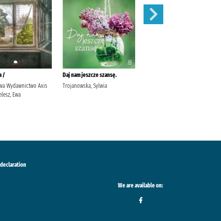
a /
Daj nam jeszcze szansę.
Stefania /
 Ewa Wydawnictwo Axis
Trojanowska, Sylwia
Manelska, Małgorzata
lesz, Ewa
Wydawnictwo WasPos Manelska,
Małgorzata (oligofrenopedagog).
 declaration
We are available on: