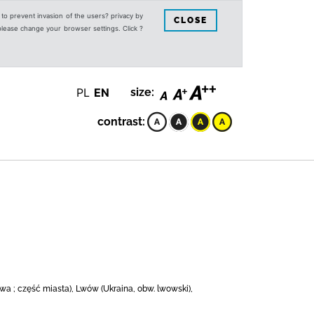
s to prevent invasion of the users? privacy by
CLOSE
 please change your browser settings. Click ?
PL
EN
size:
contrast:
wa ; część miasta), Lwów (Ukraina, obw. lwowski),